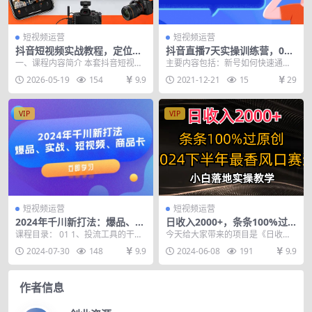
短视频运营
短视频运营
抖音短视频实战教程，定位选
抖音直播7天实操训练营，0粉
题拍摄剪辑全流程，新手轻松
新号最快一个月时间做到日销
一、课程内容简介 本套抖音短视频
主要内容包括：新号如何快速通过
做爆款
3万单
教程，从账号底层逻辑、精准定
新手期、开播前，小店5项必备工
2026-05-19
154
9.9
2021-12-21
15
29
位、爆款选题、内容创...
作、辅导600+商家...
VIP
VIP
短视频运营
短视频运营
2024年千川新打法：爆品、实
日收入2000+，条条100%过
战、短视频、商品卡（8节
原创，2024下半年最香风口赛
课程目录： 01 1、投流工具的干货
今天给大家带来的项目是《日收入2
课）
道，小白轻松上手
讲解-打开付费大门.mp4 02 2、微
000+，条条100%过原创，2024下
2024-07-30
148
9.9
2024-06-08
191
9.9
付费...
半年最香...
作者信息