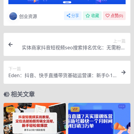
创业资源
分享
收藏
点赞(
0
)
上一篇
实体商家抖音短视频seo搜索排名优化：无需粉丝
量、无需播放量、也能爆单
下一篇
Eden：抖音、快手直播带货基础运营课：新手0-1
详细教程
相关文章
VIP
VIP