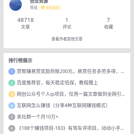
创业资源
等级
永久会员
48718
1
7
文章
评论
收藏
查看作者其他文章
排行榜展示
赏帮赚悬赏奖励到账200元，悬赏任务多劳多得，人人可做。
1
百度推荐官，每天稳定低保，教程赠上
2
网创公众号个人ip项目，仅用一篇文章做到全网引流！
3
互联网怎么赚钱（分享4种互联网赚钱模式）
4
卖社群一个月10万+
5
《188个赚钱项目-183》有驾车评项目，动动小手，复制粘贴赚44元！
6