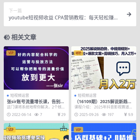
下一篇
youtube短视频收益 CPA营销教程：每天轻松赚钱2
00美元！
相关文章
VIP
VIP
短视频运营
短视频运营
张sir账号流量增长课，告别海
（16109期）2025解说新趋
王流量，让你的流量更精准
势，中视频规则+账号定位+爆
这门课将系统地帮你解决，2个核心
课程介绍： 2025年抖音影视赛道的
款文案+剪辑技巧，月入2万+
痛点问题，1内容没流量2账号不
实战课程，涵盖账号定位-内容制作-
2022-06-14
7
29
2025-09-26
197
9.9
涨，很多人都会告诉...
流量变现三...
VIP
VIP