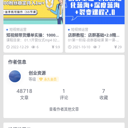
短视频运营
短视频运营
短视频带货爆单实操：1000粉
店群教程：店群基础+2.0精细
丝稳定可操作（55节课）
化蓝海+深度蓝海+裂变课程2.
课程目录： 01.1开营仪式mp4 02.2
01第一阶段-店群基础课 第一课-店
0
做抖音需要一卡一机一号吗？.mp4
群模式本质与基本操作流程 第三课-
2022-12-29
6
9.9
2021-10-10
7
29
...
店群基础小...
作者信息
创业资源
等级
永久会员
48718
1
7
文章
评论
收藏
查看作者其他文章