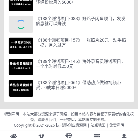
轻轻松松月入5000+
《188个赚钱项目-083》野路子闲鱼项目，发发
信息就可以赚钱
《188个赚钱项目-157》一张照片20元，动手搞
一搞，月入过万
《188个赚钱项目-145》海外录音员赚钱项目，
一个小时最低250元
《188个赚钱项目-061》借助热点做短视频带
货，0成本日赚5000+
特别声明：本站大部分资源来源于网络，如若本站内容有侵犯了原著者的合法权
益，请联系我们，一经查实，本站将立刻删除。
Copyright © 2021-2026
快书屋-创业资源网
|
站点地图
|
免责声明