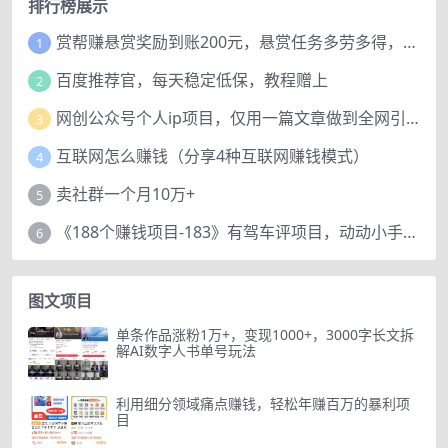
排行榜展示
赏帮赚悬赏奖励到账200元，悬赏任务多劳多得，人人可做。
1
百度推荐官，每天稳定低保，教程赠上
2
网创公众号个人ip项目，仅用一篇文章做到全网引流！
3
互联网怎么赚钱（分享4种互联网赚钱模式）
4
卖社群一个月10万+
5
《188个赚钱项目-183》有驾车评项目，动动小手，复制粘贴赚44元！
6
图文项目
单条作品涨粉1万+，变现1000+，3000字长文拆
解AI数字人书单号玩法
利用细分领域痛点赚钱，轻松年赚百万的暴利项
目