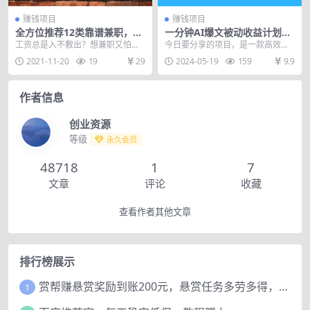
赚钱项目
赚钱项目
全方位推荐12类靠谱兼职，走
一分钟AI爆文被动收益计划，
出兼职陷阱，新手也能实现日
日均变现1000+，长期稳定，
工资总是入不敷出？想兼职又怕上
今日要分享的项目，是一款高效抄
入300元
项目可放大
当受骗？理财达人亲测上百种兼
书软件的应用，其操作简便至极，
2021-11-20
19
29
2024-05-19
159
9.9
职，精心筛选出12类靠...
几乎无需动脑，便可轻...
作者信息
创业资源
等级
永久会员
48718
1
7
文章
评论
收藏
查看作者其他文章
排行榜展示
赏帮赚悬赏奖励到账200元，悬赏任务多劳多得，人人可做。
1