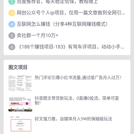
百度推荐官，每天稳定低保，教程赠上
2
网创公众号个人ip项目，仅用一篇文章做到全网引流！
3
互联网怎么赚钱（分享4种互联网赚钱模式）
4
卖社群一个月10万+
5
《188个赚钱项目-183》有驾车评项目，动动小手，复制粘贴赚44元！
6
图文项目
热门评论引爆小红书流量,通过接广告月入过万！
抖音图文带货新玩法，0直播0投流，简单可复
制！
好文强力推，自媒体月入5W的保姆级玩法