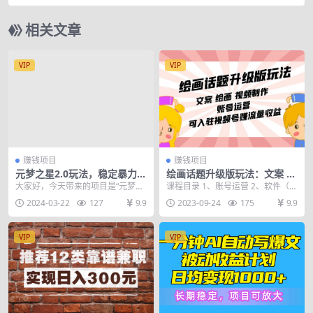
单净赚130美元，日赚540美元
相关文章
VIP
VIP
赚钱项目
赚钱项目
元梦之星2.0玩法，稳定暴力变
绘画话题升级版玩法：文案 绘
现，日入2000+，一部手机即
画 视频制作 账号运营 可入驻
大家好，今天带来的项目是“元梦之
课程目录 1、账号运营 2、软件（画
可操作
视频号赚流量收益
星2.0玩法，稳定暴力变现，日入20
世界） 3、画图 4、抠图 5、人物重
2024-03-22
127
9.9
2023-09-24
175
9.9
00+，一部...
复使用...
VIP
VIP