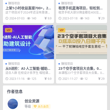
赚钱项目
赚钱项目
上架1小时收益直接700+，20
租赁手机蓝海项目，轻松到日
24最新蓝海AI表情包变现项
入上千，小白0成本直接上手
这个项目对于2024年还没有靠谱副
租赁手机大部分佣金都在400左
目，小白也可直接…
业的你来说绝对是一个绝佳的机会
右，这项目可以满足很多群体 1、
2024-07-03
140
9.9
2023-07-18
143
29
背靠大平台 是...
需要大量手机临时做...
VIP
VIP
赚钱项目
赚钱项目
从0进阶：AI·人工智能·辅助建
23个空手套项目大合集，0成
筑设计/室内/景观/规划（22节
本0投入日赚千元
适合人群 在校设计系学生 缩短课业
本课程23个空手套项目大合集，0
课）
中出图的时间成本、提高课业的表
成本0投入，纯空手套生意经，结合
2023-11-16
125
9.9
2021-11-27
12
29
现质量，留更多的...
23个可实际操作...
作者信息
创业资源
等级
永久会员