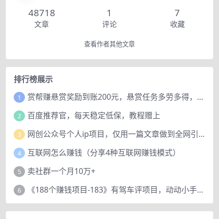
48718
1
7
文章
评论
收藏
查看作者其他文章
排行榜展示
赏帮赚悬赏奖励到账200元，悬赏任务多劳多得，人人可做。
1
百度推荐官，每天稳定低保，教程赠上
2
网创公众号个人ip项目，仅用一篇文章做到全网引流！
3
互联网怎么赚钱（分享4种互联网赚钱模式）
4
卖社群一个月10万+
5
《188个赚钱项目-183》有驾车评项目，动动小手，复制粘贴赚44元！
6