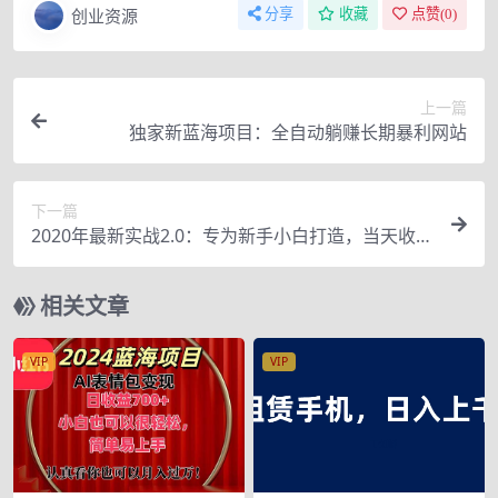
创业资源
分享
收藏
点赞(
0
)
上一篇
独家新蓝海项目：全自动躺赚长期暴利网站
下一篇
2020年最新实战2.0：专为新手小白打造，当天收
益，日赚200+
相关文章
VIP
VIP