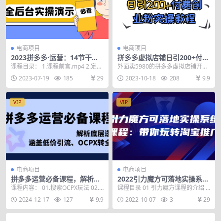
电商项目
电商项目
2023拼多多·运营：14节干货
拼多多虚拟店铺日引200+付费
实战课，拒绝-口嗨，全后台实
创业粉实操教程
课程目录： 1.课程前言.mp4 2.定价
外面卖5980的拼多多虚拟店铺开设
操演示
公示.mp4 3.主图设计.mp4 4...
来引流付费粉的全流程，本质上就
2023-07-19
185
29
2023-10-18
208
9.9
是通过拼多多开设...
VIP
VIP
电商项目
电商项目
拼多多运营必备课程，解析底
2022引力魔方可落地实操系统
层逻辑，涵盖低价引流、OCP
课程：带你玩转淘宝推广（12
课程内容： 01.搜索OCPX玩法 02.
课程目录 01 引力魔方课程的介绍 0
X转全站
节课）
低价引流解决方法 03.7天OCPX转...
2 直通车引力魔方万相台之间的若
2024-12-17
127
9.9
2022-10-07
3
29
异和投放选...