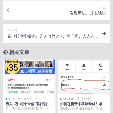
上一篇
发现商机，开发项目
下一篇
看电影也能赚钱？昨天收益817，零门槛，人人可
做
相关文章
图文项目（好文分享）
图文项目（好文分享）
月入3万+的小众偏门赚钱小生
如何在抖音中移除粉丝？学会
意之语言
这个技巧，轻松找到消失的关
今天快书屋-创业资源网分享一个月
现在的社交平台越来越多，抖音是
注者
入3万+的小众偏门赚钱小生意之语
其中一个，我们可以在抖音里去关