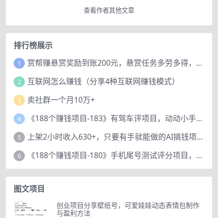
查看作者其他文章
排行榜展示
赏帮赚悬赏奖励到账200元，悬赏任务多劳多得，人人可做。
1
互联网怎么赚钱（分享4种互联网赚钱模式）
2
卖社群一个月10万+
3
《188个赚钱项目-183》有驾车评项目，动动小手，复制粘贴赚44元！
4
上架2小时收入630+，只要有手就能做的AI搞钱项目，奶奶看完都能学会!
5
《188个赚钱项目-180》手机尾号测试评分项目，短视频直播日赚200+
6
图文项目
创业项目分享壁纸号，可爱娃娃动态表情包制作
与盈利方法