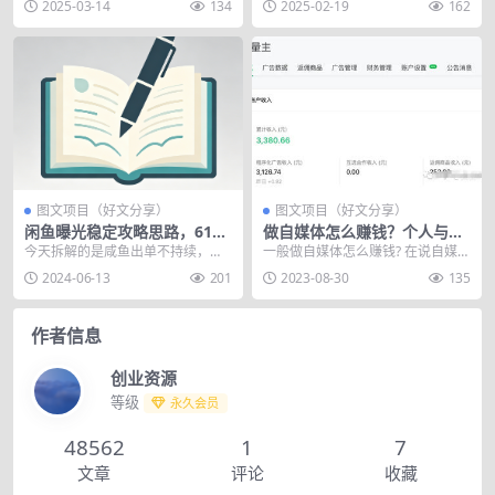
2025-03-14
134
2025-02-19
162
言，在我们国家外...
注别人，查看别人的信...
图文项目（好文分享）
图文项目（好文分享）
闲鱼曝光稳定攻略思路，618
做自媒体怎么赚钱？个人与企
利用小刀快速加入会场
业做有哪些变现方式
今天拆解的是咸鱼出单不持续，店
一般做自媒体怎么赚钱? 在说自媒体
铺曝光不稳定，下滑严重怎么办？
怎么赚钱之前，还是说下自媒体是
2024-06-13
201
2023-08-30
135
以及咸鱼618卖家如...
啥。自媒体是自媒...
作者信息
创业资源
等级
永久会员
48562
1
7
文章
评论
收藏