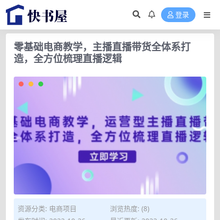
登录
零基础电商教学，主播直播带货全体系打
造，全方位梳理直播逻辑
资源分类:
电商项目
浏览热度: (8)