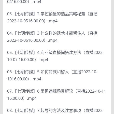
0416.00.00）.mp4
03.【七玥传媒】2.学控销量的选品策略秘籍（直播
2022-10-0516.00.00）.mp4
04.【七玥传媒】3.什么样的话术才能留住人（直播
2022-10-0616.00.00）.mp4
05.【七玥传媒】4.专业级直播间搭建方法（直播2022-
10-07 16.00.00）.mp4
06.【七玥传媒】5.如何转款和留人（直播2022-10-
1016.00.00）.mp4
07.【七玥传媒】6.常见违规场景解读（直播2022-10-11
16.00.00）.mp4
08.【七玥传媒】7.起号的方法及注意事项（直播2022-