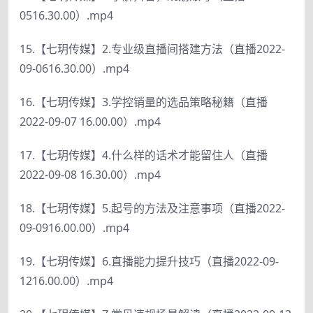
0516.30.00）.mp4
15.【七玥传媒】2.专业级直播间搭建方法（直播2022-
09-0616.30.00）.mp4
16.【七玥传媒】3.学控销量的选品策略秘籍（直播
2022-09-07 16.00.00）.mp4
17.【七玥传媒】4.什么样的话术才能留住人（直播
2022-09-08 16.30.00）.mp4
18.【七玥传媒】5.起号的方法及注意事项（直播2022-
09-0916.00.00）.mp4
19.【七玥传媒】6.直播能力提升技巧（直播2022-09-
1216.00.00）.mp4