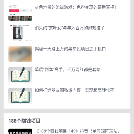
灰色地带的流量游戏：色粉变现的幕后真相！
消失的“茶叶女”与年入百万的游戏搭子
揭秘一天赚上万的黑灰色项目之手机口
幕后”剧本”高手，千万网红都是套路
如何打造朋友圈私域内容，实现超高转化率
188个赚钱项目
《188个赚钱项目-149》抖音书单号矩阵玩法，