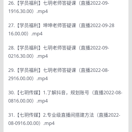
26.【学员福利】七玥老师答疑课（直播2022-09-
1916.30.00）.mp4
27.【学员福利】坤坤老师答疑课（直播2022-09-28
16.00.00）.mp4
28.【学员福利】七玥老师答疑课（直播2022-09-
0216.30.00）.mp4
29.【学员福利】七玥老师答疑课（直播2022-08-
2916.00.00）.mp4
30.【七玥传媒】1.了解抖音，规划账号（直播2022-08-
0816.00.00）.mp4
31.【七玥传媒】2.专业级直播间搭建方法（直播2022-
08-0916.00.00）.mp4