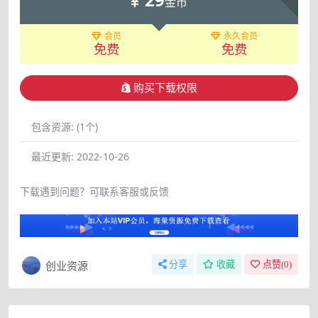
金币
会员
永久会员
免费
免费
购买下载权限
包含资源:
(1个)
最近更新:
2022-10-26
下载遇到问题？可联系客服或反馈
创业资源
分享
收藏
点赞(
0
)