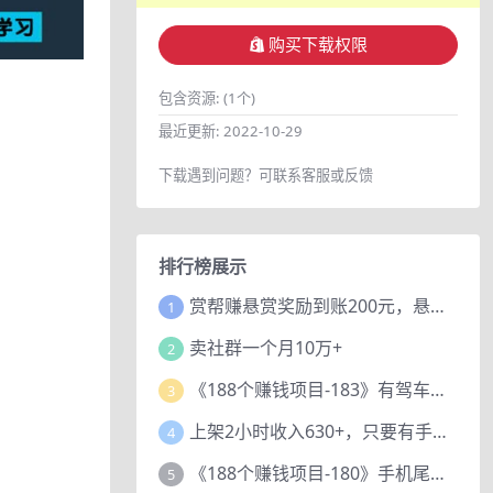
购买下载权限
包含资源:
(1个)
最近更新:
2022-10-29
下载遇到问题？可联系客服或反馈
排行榜展示
赏帮赚悬赏奖励到账200元，悬赏任务多劳多得，人人可做。
1
卖社群一个月10万+
2
《188个赚钱项目-183》有驾车评项目，动动小手，复制粘贴赚44元！
3
上架2小时收入630+，只要有手就能做的AI搞钱项目，奶奶看完都能学会!
4
《188个赚钱项目-180》手机尾号测试评分项目，短视频直播日赚200+
5