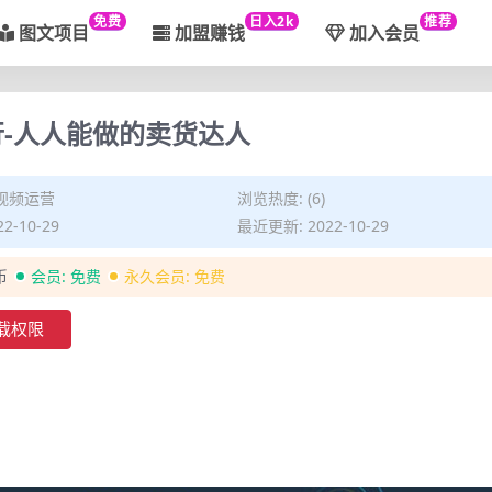
免费
日入2k
推荐
图文项目
加盟赚钱
加入会员
行-人人能做的卖货达人
视频运营
浏览热度: (6)
2-10-29
最近更新: 2022-10-29
币
会员:
免费
永久会员:
免费
载权限