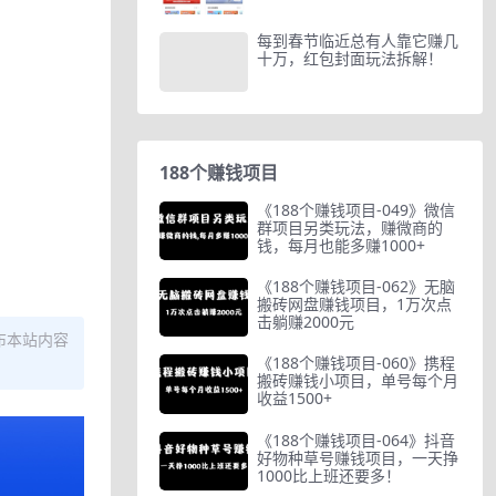
每到春节临近总有人靠它赚几
十万，红包封面玩法拆解！
188个赚钱项目
《188个赚钱项目-049》微信
群项目另类玩法，赚微商的
钱，每月也能多赚1000+
《188个赚钱项目-062》无脑
搬砖网盘赚钱项目，1万次点
击躺赚2000元
布本站内容
《188个赚钱项目-060》携程
搬砖赚钱小项目，单号每个月
收益1500+
《188个赚钱项目-064》抖音
好物种草号赚钱项目，一天挣
1000比上班还要多！