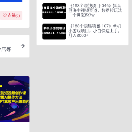
《188个赚钱项目-046》抖音
蓝海中视频赛道，数据控玩法
一个月涨粉7w
点赞(
0
)
《188个赚钱项目-107》单机
小游戏项目，小白快速上手，
月入8000+
小店等