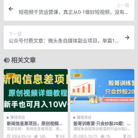
上一篇
短视频干货运营课，真正从0-1做好短视频，没有太
多花里胡哨，只讲干货
下一篇
公众号付费文章：微头条自媒体副业项目，单篇10
00-2000+收益写作玩法，全程复盘大解析
相关文章
VIP
VIP
赚钱项目
赚钱项目
新闻信息差项目，原创视频详
股哥训练营·只会炒股20期：一
细教程，新手也可月入10W+
套完整的股市识别系统，分辨
项目名称： 新闻信息差项目，原创
课程来自股哥训练营的只会炒股20
大涨、大跌！
视频详细教程，新手也可月入10W+
期，价值4999元。课程主要内容讲
2024-05-14
145
9.9
2022-10-15
10
29