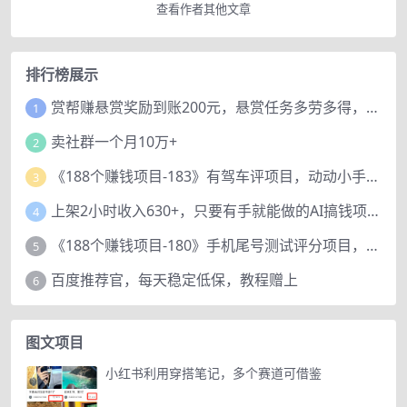
查看作者其他文章
排行榜展示
赏帮赚悬赏奖励到账200元，悬赏任务多劳多得，人人可做。
1
卖社群一个月10万+
2
《188个赚钱项目-183》有驾车评项目，动动小手，复制粘贴赚44元！
3
上架2小时收入630+，只要有手就能做的AI搞钱项目，奶奶看完都能学会!
4
《188个赚钱项目-180》手机尾号测试评分项目，短视频直播日赚200+
5
百度推荐官，每天稳定低保，教程赠上
6
图文项目
小红书利用穿搭笔记，多个赛道可借鉴