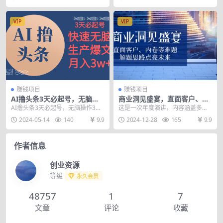
项目介绍： ...
股市上涨与个股...
VIP
VIP
赚钱项目
赚钱项目
AI撸头条3天必起号，无脑操
商业洞见盛宴，直面客户、内
作3分钟1条，复制粘贴简单月
卷等难题，解题思路点亮未来
AI撸头条3天必起号，无脑操作3分
这是一次年度演讲，内容涵盖多个
入3W+
钟1条，复制粘贴简单月入3W+ 在2
商业洞见，适合每位商业圈友观
2024-05-14
140
9.9
2024-12-28
165
9.9
024年，...
看。演讲中探讨了各种难...
作者信息
创业资源
等级
永久会员
48757
1
7
文章
评论
收藏