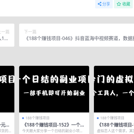
分享
收藏
上一篇
下一篇
100
《188个赚钱项目-046》抖音蓝海中视频赛道，数
需投资
一个月涨粉7w
188个赚钱项目
188个赚钱项目
一元包
《188个赚钱项目-152》一个日
《188个赚钱项目-
作
结的副业项目，一部手机即可开
虚拟恋人项目，当
带货的
今天跟大家分享一个日结的副业小项
虚拟恋人这个需求，其实