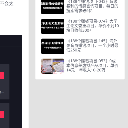
《188个赚钱项目-043》超级
也不会太
暴利的情感咨询项目，每日的
搜索需求破6亿
《188个赚钱项目-074》大学
、
生论文查重项目，单价不到10
块日收益300+
《188个赚钱项目-145》海外
录音员赚钱项目，一个小时最
低250元
《188个赚钱项目-053》0成
本信息差虚拟产品项目，单价
14元一年收入10-20万