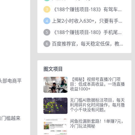
《188个赚钱项目-183》有驾车评项目，动动小手，复制粘贴赚44元！
3
上架2小时收入630+，只要有手就能做的AI搞钱项目，奶奶看完都能学会!
4
《188个赚钱项目-180》手机尾号测试评分项目，短视频直播日赚200+
5
百度推荐官，每天稳定低保，教程赠上
6
图文项目
【揭秘】视频号直播冷门项
头部电商平
目：低成本高收益，一场直播
收益1000+
无门槛AI数据标注项目，每天
利用碎片化时间操作，每月撸
个小千块没有问题。
着门槛越来
闲鱼捡漏新套路！1单赚7元，
冷门玩法揭秘