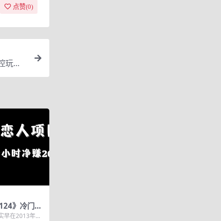
点赞(
0
)
据控玩法
124》冷门的
个工具人，一
早在2013年就