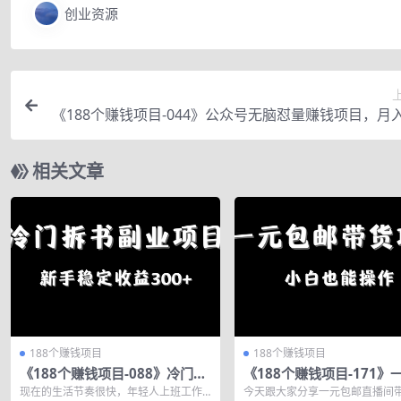
创业资源
《188个赚钱项目-044》公众号无脑怼量赚钱项目，月入
00+无
相关文章
188个赚钱项目
188个赚钱项目
《188个赚钱项目-088》冷门拆
《188个赚钱项目-171》
书副业项目，新手稳定收益300
邮带货项目，小白也能操
现在的生活节奏很快，年轻人上班工作
今天跟大家分享一元包邮直播间