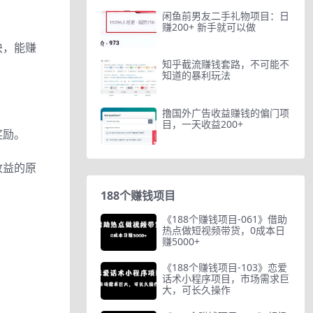
闲鱼前男友二手礼物项目：日
赚200+ 新手就可以做
块，能赚
知乎截流赚钱套路，不可能不
知道的暴利玩法
撸国外广告收益赚钱的偏门项
目，一天收益200+
奖励。
收益的原
188个赚钱项目
《188个赚钱项目-061》借助
热点做短视频带货，0成本日
赚5000+
《188个赚钱项目-103》恋爱
话术小程序项目，市场需求巨
大，可长久操作