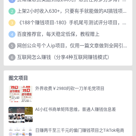
上架2小时收入630+，只要有手就能做的AI搞钱项目，奶奶看完都能学会!
2
《188个赚钱项目-180》手机尾号测试评分项目，短视频直播日赚200+
3
百度推荐官，每天稳定低保，教程赠上
4
网创公众号个人ip项目，仅用一篇文章做到全网引流！
5
互联网怎么赚钱（分享4种互联网赚钱模式）
6
图文项目
外界收费￥2980的砍一刀羊毛党项目
AI小红书商单矩阵思维，普通人赚钱信息差
日赚两千至三千元的偏门赚钱项目之TikTok电商