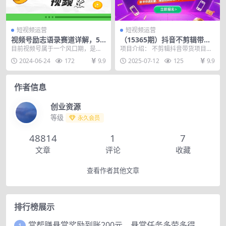
短视频运营
短视频运营
视频号励志语录赛道详解，5
（15365期）抖音不剪辑带货
分钟一条，条条原创，轻松赚
课，账号快速起量，爆品视频
目前视频号属于一个风口期，是普
项目介绍： 不剪辑抖音带货项目介
钱！
跟发，多号矩阵运营
通人入局的最佳时机，就像早些时
绍 不需要剪辑视频，不需要做数
2024-06-24
172
9.9
2025-07-12
125
9.9
候的抖音一样，基本上...
据，不需要黑科技，...
作者信息
创业资源
等级
永久会员
48814
1
7
文章
评论
收藏
查看作者其他文章
排行榜展示
赏帮赚悬赏奖励到账200元，悬赏任务多劳多得，人人可做。
1