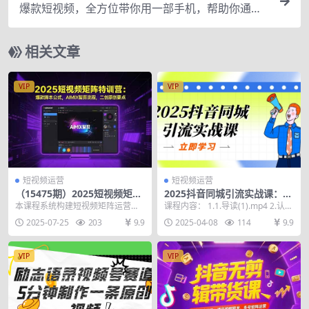
爆款短视频，全方位带你用一部手机，帮助你通过
剪辑成为下一个百万博主
相关文章
VIP
VIP
短视频运营
短视频运营
（15475期）2025短视频矩阵
2025抖音同城引流实战课：单
特训营：爆款脚本公式，AIMI
店模型+团购爆款逻辑，快速
本课程系统构建短视频矩阵运营体
课程内容： 1.1.导读(1).mp4 2.认知
X智剪流程，二创原创要点
提升POI热度分
系，从网感培养、素材生产力提升
篇1.实体店如何借助抖音快速发展...
2025-07-25
203
9.9
2025-04-08
114
9.9
到原创成本控制，深度...
VIP
VIP