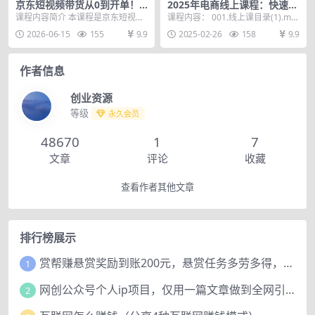
京东短视频带货从0到开单！
2025年电商线上课程：快速起
不用露脸不用直播不用囤货，
号方法，流量层级轻松破，起
课程内容简介 本课程是京东短视频
课程内容： 001.线上课目录(1).mp
稳定赚佣金轻资产副业
号率高达99%
带货全实战教程，不用露脸、不用
4 002.线上课第一课,mp4 00...
2026-06-15
155
9.9
2025-02-26
158
9.9
直播、不用囤货，从...
作者信息
创业资源
等级
永久会员
48670
1
7
文章
评论
收藏
查看作者其他文章
排行榜展示
赏帮赚悬赏奖励到账200元，悬赏任务多劳多得，人人可做。
1
网创公众号个人ip项目，仅用一篇文章做到全网引流！
2