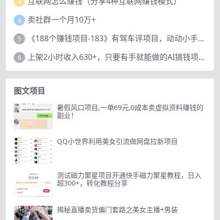
互联网怎么赚钱（分享4种互联网赚钱模式）
3
卖社群一个月10万+
4
《188个赚钱项目-183》有驾车评项目，动动小手，复制粘贴赚44元！
5
上架2小时收入630+，只要有手就能做的AI搞钱项目，奶奶看完都能学会!
6
图文项目
暑假风口项目,一单69元,0成本卖虚拟资料赚钱的
副业！
QQ小世界利用美女引流做网盘拉新项目
测试磁力聚星项目开通快手磁力聚星教程，日入
超300+，转化教程分享
揭秘直播卖货偏门套路之美女主播+男装