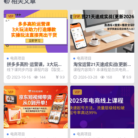
相关文章
VIP
VIP
电商项目
电商项目
拼多多高阶·运营课，3大玩法
淘宝运营21天速成实战(更新3
助力打造爆款，实操玩法直接
月)，直通车+搜索+爆款全链
线下课同步内容 课程内容 【裂变】
课程内容简介 本课程是白凤电商持
亮出干货
路，新手快速实现店铺月入过
多店动销运营玩法 【免费】高投产
续更新至2026年1月的《淘系运营2
2023-10-16
144
9.9
2026-03-28
168
9.9
万
撬动极致自然流...
1天速成班》...
VIP
VIP
电商项目
电商项目