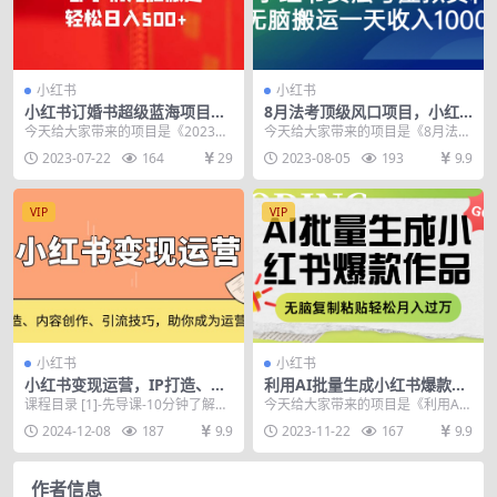
小红书
小红书
小红书订婚书超级蓝海项目，
8月法考顶级风口项目，小红
一部手机无脑搬运，轻松日入
书卖法考虚拟资料，无脑搬运
今天给大家带来的项目是《2023小
今天给大家带来的项目是《8月法考
500+
一天收入1000+。
红书订婚书超级蓝海项目，一部手
顶级风口项目，小红书卖法考资
2023-07-22
164
29
2023-08-05
193
9.9
机无脑搬运，轻松...
料，零成本零风险，新...
VIP
VIP
小红书
小红书
小红书变现运营，IP打造、内
利用AI批量生成小红书爆款作
容创作、引流技巧，助你成为
品内容，无脑复制粘贴轻松月
课程目录 [1]-先导课-10分钟了解小
今天给大家带来的项目是《利用AI
运营高手
入过万
红书热门营销赛道.mp4 [2]-IP打...
批量生成小红书爆款作品内容，无
2024-12-08
187
9.9
2023-11-22
167
9.9
脑复制粘贴轻松月入...
作者信息