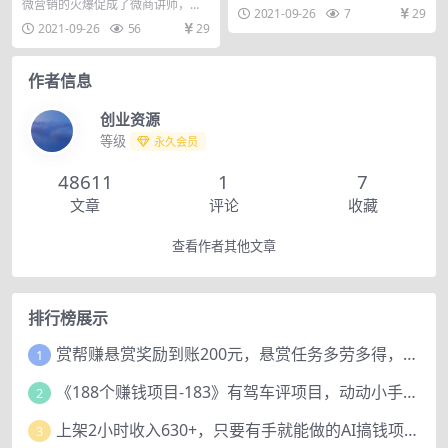
职的微商讲师
级成交术
微营销的火爆促成了微商讲师，然
2021-09-26
7
29
而相对于市场需求，合格的讲师还
2021-09-26
56
29
是凤毛麟角。要成为一...
作者信息
创业资源
等级
永久会员
48611
1
7
文章
评论
收藏
查看作者其他文章
排行榜展示
赏帮赚悬赏奖励到账200元，悬赏任务多劳多得，人人可做。
1
《188个赚钱项目-183》有驾车评项目，动动小手，复制粘贴赚44元！
2
上架2小时收入630+，只要有手就能做的AI搞钱项目，奶奶看完都能学会!
3