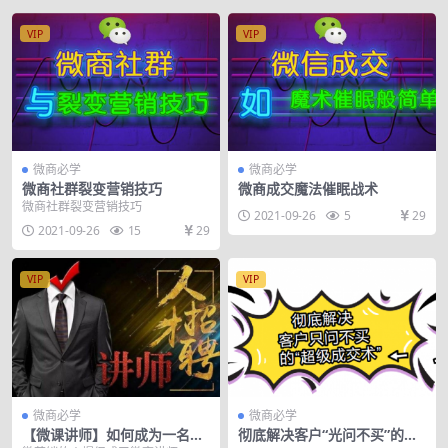
VIP
VIP
微商必学
微商必学
微商社群裂变营销技巧
微商成交魔法催眠战术
微商社群裂变营销技巧
2021-09-26
5
29
2021-09-26
15
29
VIP
VIP
微商必学
微商必学
【微课讲师】如何成为一名称
彻底解决客户“光问不买”的超