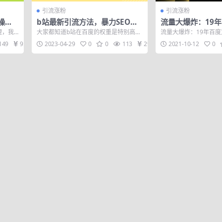
引流涨粉
引流涨粉
操
b站最新引流方法，暴力SEO引
流量大爆炸：19
！不
流玩法，一天可以量产几百个视
爆粉技术
理，我
大家都知道b站在百度的权重是特别高
流量大爆炸：19年百
频（附带软件）
一问精
的，这种引流方法，主要就是简单无
术 共2节课
149
9.9
2023-04-29
0
0
113
29
2021-10-12
0
脑，一天可以量...