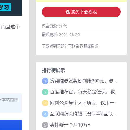
购买下载权限
包含资源:
(1个)
，而且这个
最近更新:
2021-08-29
下载遇到问题？可联系客服或反馈
排行榜展示
赏帮赚悬赏奖励到账200元，悬赏任务多劳多得，人人可做。
1
百度推荐官，每天稳定低保，教程赠上
2
布本站内容
网创公众号个人ip项目，仅用一篇文章做到全网引流！
3
互联网怎么赚钱（分享4种互联网赚钱模式）
4
卖社群一个月10万+
5