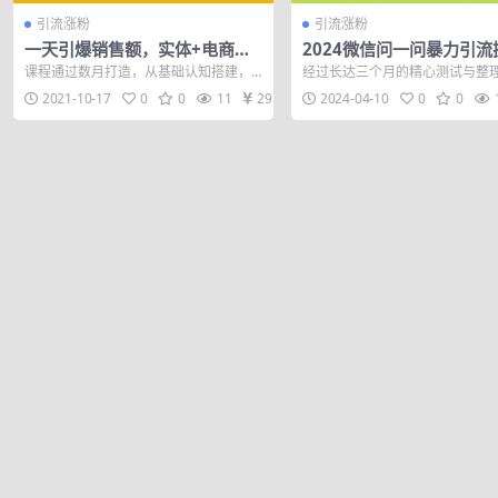
引流涨粉
引流涨粉
一天引爆销售额，实体+电商营
2024微信问一问暴力引流
销套路大汇总！
作，单个日引200+创业粉
课程通过数月打造，从基础认知搭建，0
经过长达三个月的精心测试与整
限制注册账号！0封…
粉丝就能获得初步销售额；到销售提升
终于为大家呈现了这篇详尽的问
2021-10-17
0
0
11
29
2024-04-10
0
0
套路汇总，...
准引流教程。...