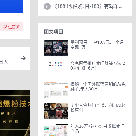
《188个赚钱项目-183》有驾车评项目，动动小手，复制粘贴赚44元！
6
点赞(
0
)
图文项目
暴利项目,一单19.9元,一个月
变现1万+
日入几5
夸克网盘推广偏门赚钱方法,2
0天狂赚16万！
揭秘一个国外联盟营销的灰色
路子,年入30万+
历史人物热门赛道，利用AI轻
松原创
年入20万+的小红书虚拟偏门
产品