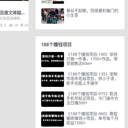
看似不起眼，但很暴利偏门的
年百度文库超强
小生意
度文库超强爆粉技
0
18
29
188个赚钱项目
《188个赚钱项目-100》坚持
只做一件事，1700+作品，带
货销售达60w+
《188个赚钱项目-135》宠物
市场羊毛毡项目，供小于求，
新手也能上手操作
《188个赚钱项目-075》取消
手机号标记项目，冷门操作方
法日赚500+
《188个赚钱项目-060》携程
搬砖赚钱小项目，单号每个月
收益1500+