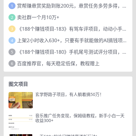
赏帮赚悬赏奖励到账200元，悬赏任务多劳多得，人人可做。
1
卖社群一个月10万+
2
《188个赚钱项目-183》有驾车评项目，动动小手，复制粘贴赚44元！
3
上架2小时收入630+，只要有手就能做的AI搞钱项目，奶奶看完都能学会!
4
《188个赚钱项目-180》手机尾号测试评分项目，短视频直播日赚200+
5
百度推荐官，每天稳定低保，教程赠上
6
图文项目
玄学野路子项目，有人躺着搞50万！
音乐推广任务变现，保姆级教程，新手小白一天
收益300+