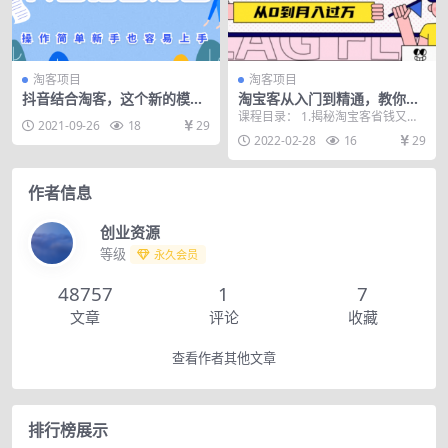
淘客项目
淘客项目
抖音结合淘客，这个新的模
淘宝客从入门到精通，教你做
式，操作简单新手也容易上手
一个赚钱的淘宝客，从0到月
课程目录： 1.揭秘淘宝客省钱又赚
2021-09-26
18
29
入过万
钱的方法.mp4 2.淘宝客月入过万需
2022-02-28
16
29
要具备哪...
作者信息
创业资源
等级
永久会员
48757
1
7
文章
评论
收藏
查看作者其他文章
排行榜展示