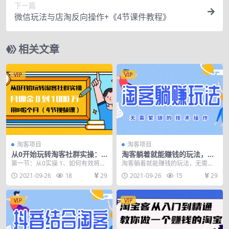
下一篇
微信玩法与店淘反向操作+《4节课件教程》
相关文章
VIP
VIP
淘客项目
淘客项目
从0开始玩转淘客社群实操：
淘客躺着就能赚钱的玩法，无
月佣金0到1000万用时6个月
需繁琐的技术操作
第一节：从0实操 1、如何有效将粉
淘客躺着就能赚钱的玩法，无需繁
丝拉进社群 2、如何开个好头发免
琐的技术操作
2021-09-26
18
29
2021-09-26
15
29
单建立群氛围 ...
VIP
VIP