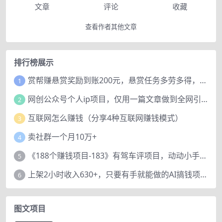
文章
评论
收藏
查看作者其他文章
排行榜展示
赏帮赚悬赏奖励到账200元，悬赏任务多劳多得，人人可做。
1
网创公众号个人ip项目，仅用一篇文章做到全网引流！
2
互联网怎么赚钱（分享4种互联网赚钱模式）
3
卖社群一个月10万+
4
《188个赚钱项目-183》有驾车评项目，动动小手，复制粘贴赚44元！
5
上架2小时收入630+，只要有手就能做的AI搞钱项目，奶奶看完都能学会!
6
图文项目