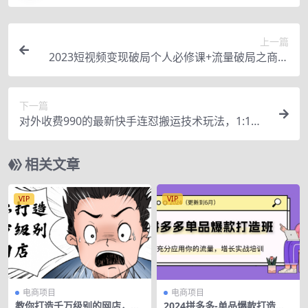
上一篇
2023短视频变现破局个人必修课+流量破局之商家
必修课（两套课程）
下一篇
对外收费990的最新快手连怼搬运技术玩法，1:1过
同框技术（4月10更新）
相关文章
VIP
VIP
电商项目
电商项目
教你打造千万级别的网店，赚
2024拼多多-单品爆款打造班