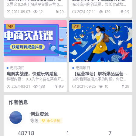
点大钱（完结）
(更新6月)，充分应用你的流
0.导论 0.2基于淘系平台做运营 0.3
充分应用你的流量，增长实战培
量，增长实战培训
学习电商运营的常见误区 0.4 数据
训，适合零基础电商创业者、上班
2021-09-07
12
29
2024-07-11
120
9.9
化...
族做副业、兼职大学生、...
VIP
VIP
电商项目
电商项目
电商实战课，快速玩转咸鱼抖
【运营神话】解析爆品运营逻
音，全体系全流程精细化咸鱼
辑教你双 11 电商全流程
课程内容： 0.3.为什么要在某鱼开
当你看到这段文字的时候，你已经
电商运营-71节课
店 转换,mp4 1.4.什么人适合做某
被命运选中了。接下来将是你在任
2024-03-21
138
9.9
2021-09-25
10
29
鱼,...
何地方都看不到的馒头...
作者信息
创业资源
等级
永久会员
48718
1
7