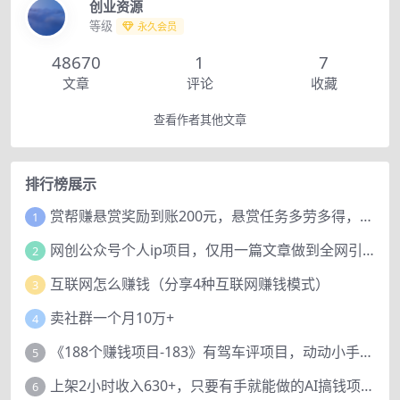
创业资源
等级
永久会员
48670
1
7
文章
评论
收藏
查看作者其他文章
排行榜展示
赏帮赚悬赏奖励到账200元，悬赏任务多劳多得，人人可做。
1
网创公众号个人ip项目，仅用一篇文章做到全网引流！
2
互联网怎么赚钱（分享4种互联网赚钱模式）
3
卖社群一个月10万+
4
《188个赚钱项目-183》有驾车评项目，动动小手，复制粘贴赚44元！
5
上架2小时收入630+，只要有手就能做的AI搞钱项目，奶奶看完都能学会!
6