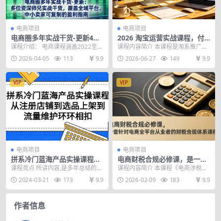
电商项目
电商项目
电商圈多年实战干货-更新4
2026 淘宝运营实战课程，付
月：多位资深师兄实战干货，
费投放底层逻辑实操教学，优
课程介绍： 电商课程涵盖2022至2
课程内容简介 本课程是淘系推广工
覆盖全域平台，中小卖家可复
化直通车投产提升店铺成交转
026年实战干货，汇集多位资深师
具专属陪跑营，系统讲解付费投放
2026-04-05
113
9.9
2026-06-27
149
9.9
制的盈利指南
化
兄师姐分享，...
底层逻辑与实操搭建...
VIP
VIP
电商项目
电商项目
拼系冷门蓝海产品实操课程，
电商财税合规必修课，是一套
从注册店铺到选品上架到流量
针对电商全平台从业者的财税
课程亮点 所讲内容,是多年总结的实
课程内容简介 本课程《电商涉税新
维护环环相扣
合规体系课程
操经验和运营干货 从注册店铺到选
规及电商财税合规方案》是一套针
2024-03-21
173
9.9
2026-02-09
183
9.9
品上架到流量维...
对电商全平台（含传...
作者信息