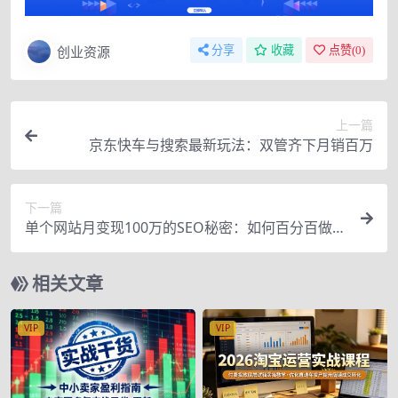
创业资源
分享
收藏
点赞(
0
)
上一篇
京东快车与搜索最新玩法：双管齐下月销百万
下一篇
单个网站月变现100万的SEO秘密：如何百分百做出
赚钱站点
相关文章
VIP
VIP