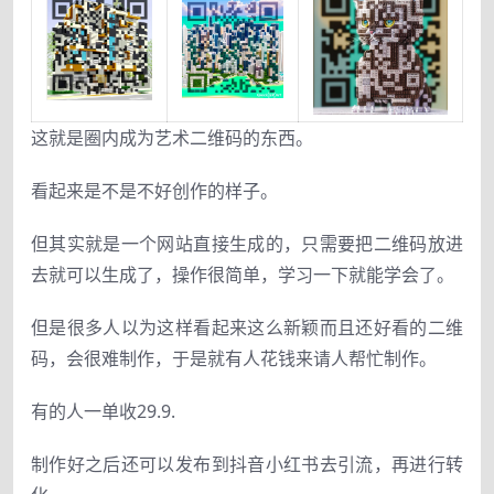
这
就
是
圈内成为艺术二维码
的
东西。
看起来是不
是
不好创作
的
样子
。
但其实就是
一
个网站直接生
成
的
，
只需要把二维码放进
去
就可以生成
了，
操作很简单，学习一下
就
能学会
了。
但
是
很多人以为
这
样看
起来
这么新颖而且
还
好看
的
二维
码
，
会很难制作
，
于
是
就有人花钱
来
请人帮忙制作
。
有
的
人
一
单
收
29.9.
制作好之
后
还可以发布到抖音小红书去引流
，
再进行转