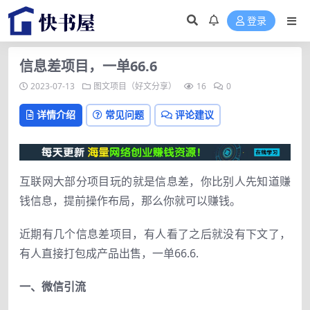
登录
信息差项目，一单66.6
2023-07-13
图文项目（好文分享）
16
0
详情介绍
常见问题
评论建议
互联
网
大部分项目玩的
就是
信息差
，
你比别人先知道赚
钱信息
，
提前操作布局，那么你就
可以
赚钱
。
近期有几个信息差项目
，有
人看了之
后就
没有下文
了，
有人直接打包成产品出售，一单66.6.
一、微信引流