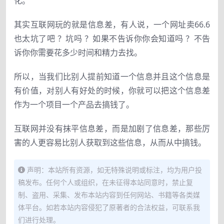
化。
其实互联网玩
的
就是信息差
，
有
人
说
，
一
个
网址卖66.6
也
太坑了吧 ？坑吗 ？如果
不
告诉你你会知道吗 ？不告
诉你你需要花多少
时
间和精力去找
。
所以
，
当我们比别人提
前
知道一个信息并且
这个
信息是
有
价
值
，
对别人有好处
的时候，
你
就可以
把
这
个信息差
作为
一
个
项目
一
个产
品去搞钱了
。
互联网并没有抹平信息差
，
而
是
加剧了信息差
，
那些厉
害
的人
更容易比别
人
获取到这些信息
，
从而从中搞钱
。
声明：本站所有资源，如无特殊说明或标注，均为用户投
稿发布。任何个人或组织，在未征得本站同意时，禁止复
制、盗用、采集、发布本站内容到任何网站、书籍等各类媒
体平台。如若本站内容侵犯了原著者的合法权益，可联系我
们进行处理。