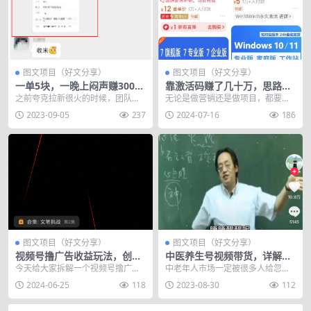
图文项目（好文分享）
图文项目（好文分享）
一单5块，一晚上闷声赚300，
靠激活码赚了几十万，思路可
知道人不多
延伸扩展！
之前夸克拉新很火的时候，团队就
无论是做营销还是做项目，都要尽
对接了一手渠道，给咱们社群伙伴
可能的把用户当“傻子”一样对待。
2023-09-05
237
2024-07-16
186
安排推广，不少伙伴一...
这里说的“傻子”...
图文项目（好文分享）
图文项目（好文分享）
视频号撸广告收益玩法，创作
中医养生号视频带货，详解项
者分成项目详细拆解
目起号与变现
今天给大家拆解一个视频号撸广告
中老年人市场一定被很多人给忽视
收益的玩法——创作者分成 项目原
了，但这确实是一个庞大的市场，
2024-06-25
118
2023-08-30
112
理 视频号分成计划...
你知道中老年人最关心...