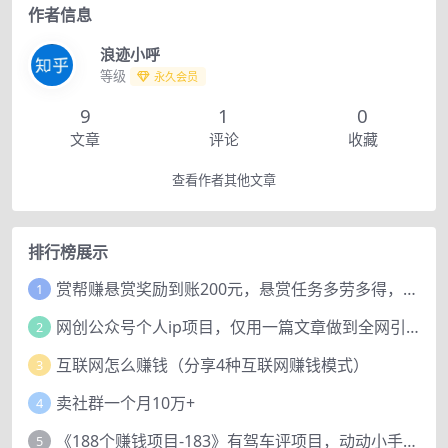
作者信息
浪迹小呼
等级
永久会员
9
1
0
文章
评论
收藏
查看作者其他文章
排行榜展示
赏帮赚悬赏奖励到账200元，悬赏任务多劳多得，人人可做。
1
网创公众号个人ip项目，仅用一篇文章做到全网引流！
2
互联网怎么赚钱（分享4种互联网赚钱模式）
3
卖社群一个月10万+
4
《188个赚钱项目-183》有驾车评项目，动动小手，复制粘贴赚44元！
5