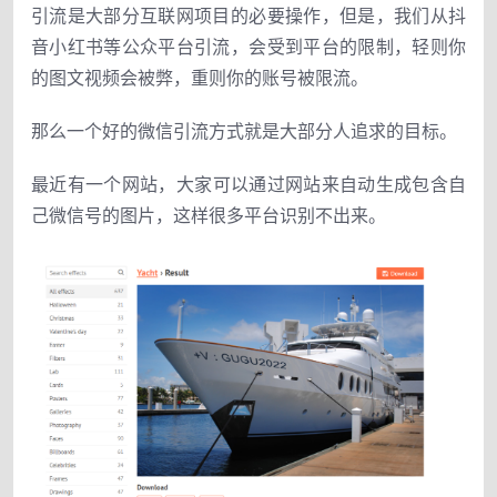
引流
是大
部分互联网项目的必要操作
，
但
是，
我们从抖
音小红书等公众平台引流，会受到平台
的
限制
，
轻则你
的
图文视频会被弊
，
重则你的
账号
被限流
。
那么
一个
好的微信引流方式就是大部分
人
追求的目标。
最近
有
一
个
网站
，
大家可以通过网站
来
自动生成包含自
己微信
号
的图片
，
这样很多平台识别
不
出来
。