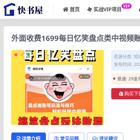
VIP
首页
实战VIP项目
外面收费1699每日忆笑盘点类中视
资源分类:
短
发布时间: 202
普通:
29金
购买下
详情介绍
常见问题
评论建议