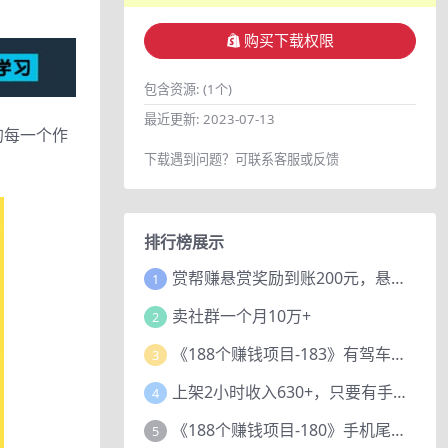
购买下载权限
包含资源:
(1个)
最近更新:
2023-07-13
的每一个作
下载遇到问题？可联系客服或反馈
排行榜展示
赏帮赚悬赏奖励到账200元，悬赏任务多劳多得，人人可做。
1
卖社群一个月10万+
2
《188个赚钱项目-183》有驾车评项目，动动小手，复制粘贴赚44元！
3
上架2小时收入630+，只要有手就能做的AI搞钱项目，奶奶看完都能学会!
4
《188个赚钱项目-180》手机尾号测试评分项目，短视频直播日赚200+
5