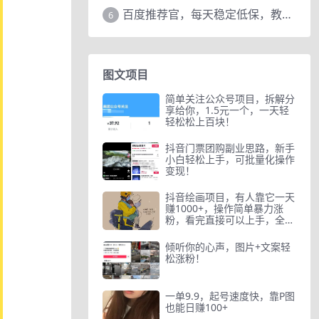
百度推荐官，每天稳定低保，教程赠上
6
图文项目
简单关注公众号项目，拆解分
享给你，1.5元一个，一天轻
轻松松上百块！
抖音门票团购副业思路，新手
小白轻松上手，可批量化操作
变现！
抖音绘画项目，有人靠它一天
赚1000+，操作简单暴力涨
粉，看完直接可以上手，全程
干货
倾听你的心声，图片+文案轻
松涨粉！
一单9.9，起号速度快，靠P图
也能日赚100+