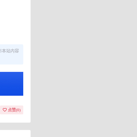
布本站内容
点赞(
0
)