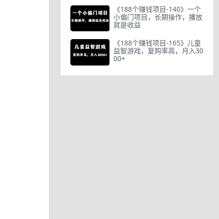
《188个赚钱项目-140》一个
小偏门项目，长期操作，播放
就是收益
《188个赚钱项目-165》儿童
益智游戏，复购率高，月入30
00+