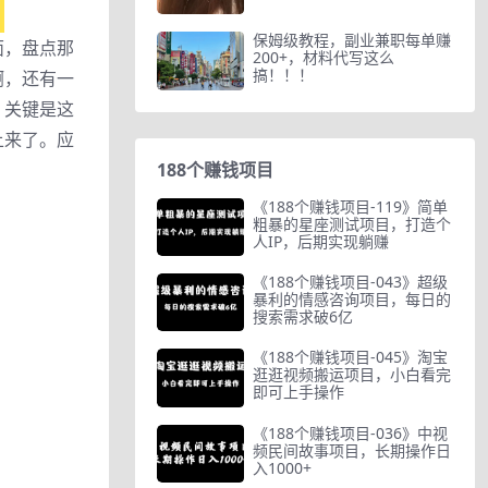
保姆级教程，副业兼职每单赚
面，盘点那
200+，材料代写这么
搞！！！
啊，还有一
。关键是这
上来了。应
188个赚钱项目
《188个赚钱项目-119》简单
粗暴的星座测试项目，打造个
人IP，后期实现躺赚
《188个赚钱项目-043》超级
暴利的情感咨询项目，每日的
搜索需求破6亿
《188个赚钱项目-045》淘宝
逛逛视频搬运项目，小白看完
即可上手操作
《188个赚钱项目-036》中视
频民间故事项目，长期操作日
入1000+