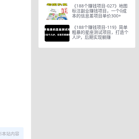
《188个赚钱项目-027》地图
标注副业赚钱项目，一个0成
本的信息差项目单价300+
《188个赚钱项目-119》简单
粗暴的星座测试项目，打造个
人IP，后期实现躺赚
布本站内容