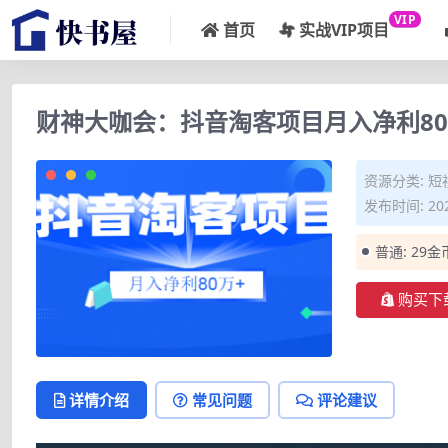
VIP
首页
实战VIP项目
财神大咖会：抖音淘客项目月入净利80
资源分类:
短
发布时间: 202
普通:
29金
购买下
详情介绍
常见问题
评论建议