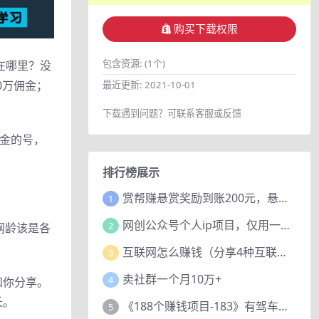
购买下载权限
包含资源:
(1个)
在哪里？没
0万佣金；
最近更新:
2021-10-01
下载遇到问题？可联系客服或反馈
佣金的号，
排行榜展示
赏帮赚悬赏奖励到账200元，悬赏任务多劳多得，人人可做。
1
网创公众号个人ip项目，仅用一篇文章做到全网引流！
2
网龄该是各
互联网怎么赚钱（分享4种互联网赚钱模式）
3
卖社群一个月10万+
4
和你分享。
长。
《188个赚钱项目-183》有驾车评项目，动动小手，复制粘贴赚44元！
5