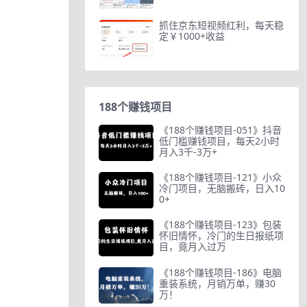
抓住京东短视频红利，每天稳
定￥1000+收益
188个赚钱项目
《188个赚钱项目-051》抖音
低门槛赚钱项目，每天2小时
月入3千-3万+
《188个赚钱项目-121》小众
冷门项目，无脑搬砖，日入10
0+
《188个赚钱项目-123》包装
怀旧情怀，冷门的生日报纸项
目，竟月入过万
《188个赚钱项目-186》电脑
重装系统，月销万单，赚30
万！