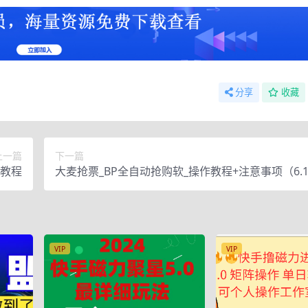
分享
收藏
上一篇
下一篇
教程
大麦抢票_BP全自动抢购软_操作教程+注意事项（6.1
新）
VIP
VIP