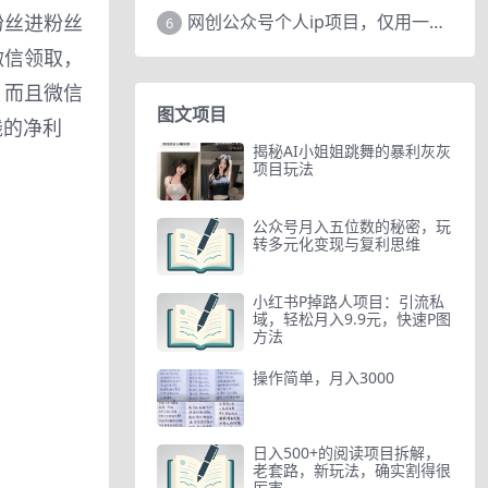
粉丝进粉丝
网创公众号个人ip项目，仅用一篇文章做到全网引流！
6
微信领取，
，而且微信
图文项目
钱的净利
揭秘AI小姐姐跳舞的暴利灰灰
项目玩法
公众号月入五位数的秘密，玩
转多元化变现与复利思维
小红书P掉路人项目：引流私
域，轻松月入9.9元，快速P图
方法
操作简单，月入3000
日入500+的阅读项目拆解，
老套路，新玩法，确实割得很
厉害。