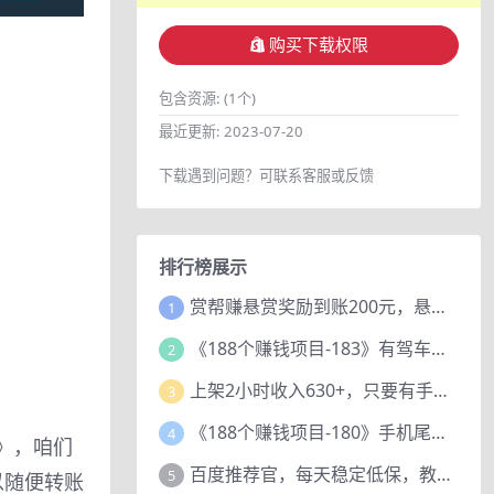
购买下载权限
包含资源:
(1个)
最近更新:
2023-07-20
下载遇到问题？可联系客服或反馈
排行榜展示
赏帮赚悬赏奖励到账200元，悬赏任务多劳多得，人人可做。
1
《188个赚钱项目-183》有驾车评项目，动动小手，复制粘贴赚44元！
2
上架2小时收入630+，只要有手就能做的AI搞钱项目，奶奶看完都能学会!
3
《188个赚钱项目-180》手机尾号测试评分项目，短视频直播日赚200+
4
》，咱们
百度推荐官，每天稳定低保，教程赠上
5
以随便转账