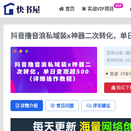
VIP
首页
实战VIP项目
抖音撸音浪私域装x神器二次转化，单日
资源分类:
赚
发布时间: 202
普通:
29金
购买下
详情介绍
常见问题
评论建议