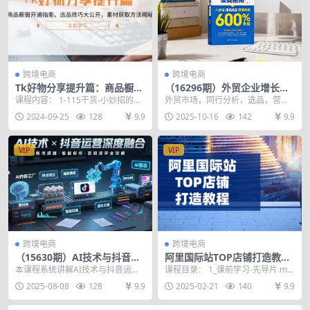
跨境电商
跨境电商
Tk好物分享提升篇：商品橱窗
（16296期）外贸企业增长实
开通指南，选品技巧大公开，
战指南，八步法、爆品选品、
课程内容： 1-115干货-小妙招的制
外贸市场，同行分析，选品，营
素材获取方法揭秘
营销布局，业绩增长300%
作 2-116干货-生活小妙招如何正确
销，团队管理，企业文化打造构建
2024-09-25
128
9.9
2025-10-16
142
9.9
发布...
企业体系，帮助企业拉伸...
VIP
VIP
跨境电商
跨境电商
（15630期）AI技术与抖音运
阿里国际站TOP店铺打造教
营的深度融合应用：涵盖账号
程：涵盖平台到高阶，解决运
本课程系统讲解AI技术与抖音运营
课程目录： 1_课前学习-先导片.mp
搭建、内容创作、收益变现等
营难题，提升询盘
的深度融合应用，涵盖账号搭建、
4 2_第一章平台模式盈利模式.mp4
2025-08-08
128
9.9
2025-02-21
140
9.9
内容创作、收益变现...
3...