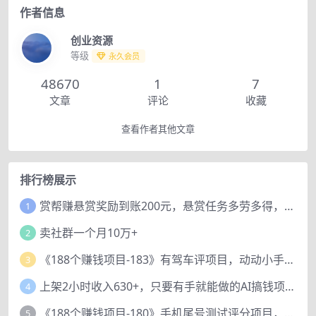
作者信息
创业资源
等级
永久会员
48670
1
7
文章
评论
收藏
查看作者其他文章
排行榜展示
赏帮赚悬赏奖励到账200元，悬赏任务多劳多得，人人可做。
1
卖社群一个月10万+
2
《188个赚钱项目-183》有驾车评项目，动动小手，复制粘贴赚44元！
3
上架2小时收入630+，只要有手就能做的AI搞钱项目，奶奶看完都能学会!
4
《188个赚钱项目-180》手机尾号测试评分项目，短视频直播日赚200+
5