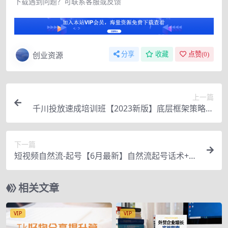
下载遇到问题？可联系客服或反馈
创业资源
分享
收藏
点赞(
0
)
上一篇
千川投放速成培训班【2023新版】底层框架策略实
操讲解，认知加实操为一体
下一篇
短视频自然流-起号【6月最新】​自然流起号话术+实
战课
相关文章
VIP
VIP