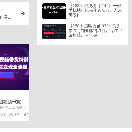
《188个赚钱项目-144》一部
手机就可以操作的项目，人人
可做！
封技巧
《188个赚钱项目-031》0成
本冷门副业赚钱项目，专注宝
妈领域月入10w+
海外短视频带货特
视频带货变现全
K账号的基本功能
映剪辑教程 手机
0
159
9.9