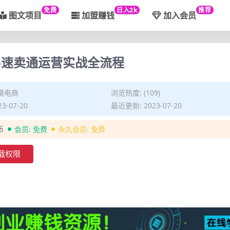
免费
日入2k
推荐
图文项目
加盟赚钱
加入会员
商-速卖通运营实战全流程
境电商
浏览热度: (109)
3-07-20
最近更新: 2023-07-20
币
会员:
免费
永久会员:
免费
载权限