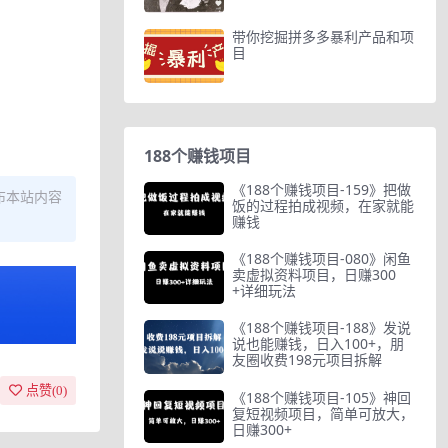
带你挖掘拼多多暴利产品和项
目
188个赚钱项目
《188个赚钱项目-159》把做
布本站内容
饭的过程拍成视频，在家就能
赚钱
《188个赚钱项目-080》闲鱼
卖虚拟资料项目，日赚300
+详细玩法
《188个赚钱项目-188》发说
说也能赚钱，日入100+，朋
友圈收费198元项目拆解
点赞(
0
)
《188个赚钱项目-105》神回
复短视频项目，简单可放大，
日赚300+