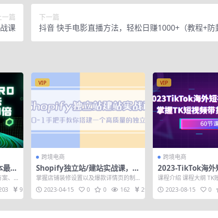
上一篇
下一篇
实战课
抖音 快手电影直播方法，轻松日赚1000+（教程+防
+工具）
VIP
VIP
跨境电商
跨境电商
本最低
Shopify独立站/建站实战课，从
2023-TikTok
倍（5
0-1手把手教你搭建一个高质量
训营，掌握TK短
方案、
掌握店铺装修设置以及爆款详情页的制
课程介绍 课程大纲 T
的独立站
流程（60节课）
帮助销
作 搭建一个符合国外客户审美和运营灵
视频素材无水印下载 剪
203
9.9
2023-04-15
0
0
162
29
2023-08-15
0
魂的网站 ...
电...