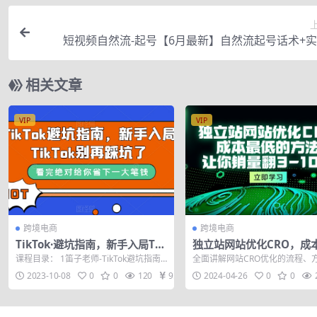
短视频自然流-起号【6月最新】​自然流起号话术+
相关文章
VIP
VIP
跨境电商
跨境电商
TikTok·避坑指南，新手入局Tk
独立站网站优化CRO，成
别再踩坑了（10节课）
的方法，让你销量翻3-10
课程目录： 1笛子老师-TikTok避坑指南0
全面讲解网站CRO优化的流程、
节课）
1、选错变现路径.mp4 2笛子老...
实操步骤和使用工具，助力企业
2023-10-08
0
0
120
9.9
2024-04-26
0
0
量翻倍 什...