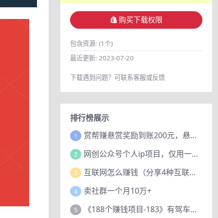
购买下载权限
包含资源:
(1个)
最近更新:
2023-07-20
下载遇到问题？可联系客服或反馈
排行榜展示
赏帮赚悬赏奖励到账200元，悬赏任务多劳多得，人人可做。
1
网创公众号个人ip项目，仅用一篇文章做到全网引流！
2
互联网怎么赚钱（分享4种互联网赚钱模式）
3
卖社群一个月10万+
4
《188个赚钱项目-183》有驾车评项目，动动小手，复制粘贴赚44元！
5