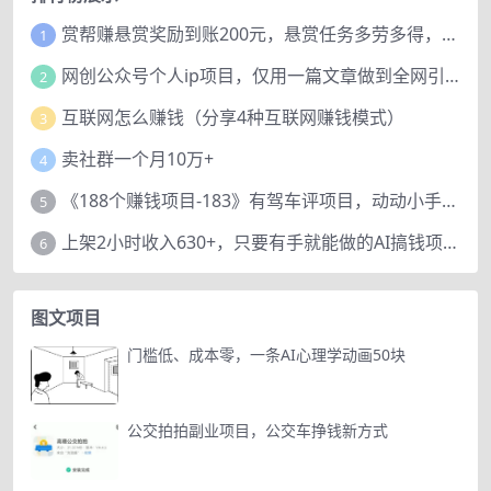
赏帮赚悬赏奖励到账200元，悬赏任务多劳多得，人人可做。
1
网创公众号个人ip项目，仅用一篇文章做到全网引流！
2
互联网怎么赚钱（分享4种互联网赚钱模式）
3
卖社群一个月10万+
4
《188个赚钱项目-183》有驾车评项目，动动小手，复制粘贴赚44元！
5
上架2小时收入630+，只要有手就能做的AI搞钱项目，奶奶看完都能学会!
6
图文项目
门槛低、成本零，一条AI心理学动画50块
公交拍拍副业项目，公交车挣钱新方式