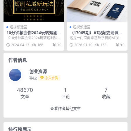
短视频运营
短视频运营
10分钟教会你2024玩转短剧私
（17065期）AI视频变现课，
域变现，小白也能轻松日入50
学完即可创作短片、接商单，
《10分钟教会你2024玩转短剧私域
这是一门面向零基础学员的AI视频
0+
实现副业增收，单项目报价可
变现，小白也能轻松日入500+》，
全流程创作实战课程。课程以故事
2024-04-13
166
9.9
2026-01-10
153
9.9
达千元
项目的操作...
创作与分镜设计为起...
作者信息
创业资源
等级
永久会员
48670
1
7
文章
评论
收藏
查看作者其他文章
排行榜展示