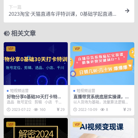
下一篇
2023淘宝·天猫直通车评特训课，0基础学起直通车
运营实战课程（8节课时）
相关文章
VIP
VIP
短视频运营
短视频运营
好物分享0基础30天打卡特训
直播带货系统底层实操课，助
营：账号定位、剪辑、选品、
你更快突破从0~1，日销几W-
选品 账号定位 剪辑 小店 千川
以人货场为基础，流量算法逻辑为
小店、千川
几十W 爆爆爆
30天我们一起从0—1走一遍 ...
核心 课程大纲： 模块一：做好直播
2023-07-22
160
29
2022-10-09
8
29
带货5大底层逻辑...
VIP
VIP