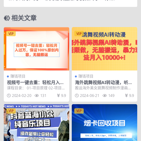
接抄就行了
相关文章
VIP
VIP
赚钱项目
赚钱项目
视频号一键去重：轻松月入过
海外跳舞视频AI转动漫，听话
万，保证100%原创内容，无
照做，无脑搬运，暴力玩法 月
课程目录： 01-项目原理 02-项目优
搬运海外美女跳舞视频制作漫画效
脑搬运
入10000+
势与准备 03-实操演示
果，条条爆款，通过AI实现，一次
2024-02-20
131
9.9
2024-06-21
149
9.9
制作两周的视频量，...
VIP
VIP