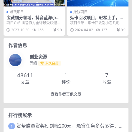
赚钱项目
赚钱项目
宝藏细分领域，抖音蓝海小众
烟卡回收项目，轻松上手，月
纯音乐项目，操作简单让你轻
收入1w+,多劳多得，上不封顶
项目介绍 抖音作为全球最受欢迎的
项目介绍：烟卡回收别小看几毛一
松月入2w＋
短视频平台之一， 每天都会出现大
个，但是架不住量大。烟卡属于冷
2023-10-30
166
9.9
2024-04-02
127
9.9
量刷爆朋友圈的抖...
门行业，在小县城基本...
作者信息
创业资源
等级
永久会员
48611
1
7
文章
评论
收藏
查看作者其他文章
排行榜展示
赏帮赚悬赏奖励到账200元，悬赏任务多劳多得，人人可做。
1