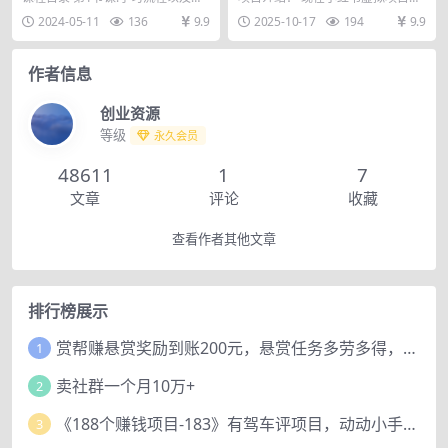
（18节视频课）
0成本简单可复制，一人多店…
续实操流程注意事项 第2节课:小红
还是属于前期阶段，优势明显。可
2024-05-11
136
9.9
2025-10-17
194
9.9
书店铺类型解...
以获得平台流量扶持...
作者信息
创业资源
等级
永久会员
48611
1
7
文章
评论
收藏
查看作者其他文章
排行榜展示
赏帮赚悬赏奖励到账200元，悬赏任务多劳多得，人人可做。
1
卖社群一个月10万+
2
《188个赚钱项目-183》有驾车评项目，动动小手，复制粘贴赚44元！
3