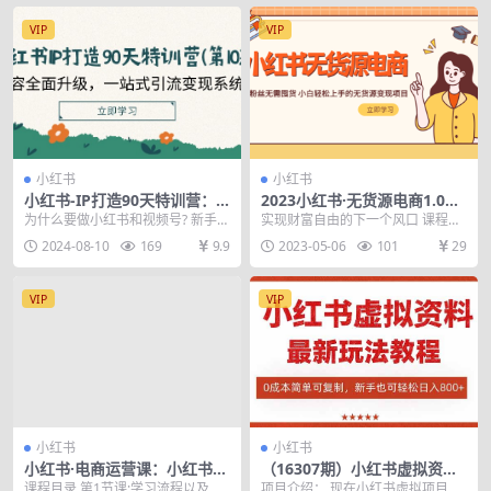
VIP
VIP
小红书
小红书
小红书-IP打造90天特训营：
2023小红书·无货源电商1.0，
内容全面升级，一站式引流变
0粉丝无需囤货 小白轻松上手
为什么要做小红书和视频号? 新手扶
实现财富自由的下一个风口 课程内
现系统课
的无货源变现项目
持小红书平台扶持力度大 账号成功
容： 小红书无货源电商1.0系列课程
2024-08-10
169
9.9
2023-05-06
101
29
率高 用户活跃...
1.如何才...
VIP
VIP
小红书
小红书
小红书·电商运营课：小红书开
（16307期）小红书虚拟资料
店流程，小红书电商如何运营
项目：最新搜索流变现玩法，
课程目录 第1节课:学习流程以及后
项目介绍： 现在小红书虚拟项目，