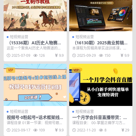
短视频运营
短视频运营
（15336期）AI历史人物赛道
（16130期）2025商业剪辑变
课程，2个月涨粉56万，含伙
现课：真实案例+素材+拉片
这是一个聚焦AI历史人物赛道的短
本课程为剪辑商单实战训练课，通
伴计划与收徒运营策略
+节奏调色，单条商单报价500
视频创作培训项目，通过系统化课
过34节系统教学拆解商业剪辑全流
2025-07-09
126
9.9
2025-09-29
150
9.9
-5000
程帮助创作者快速掌...
程。课程分为5大模...
VIP
VIP
短视频运营
短视频运营
视频号·0粉起号+话术框架线上
一个月学会抖音直播带货：从
课：视频号0到1运营培训班
小白新手到快速爆单高手全套
课程目录 01第一节课：视频号跟料
课程目录： 00-掌握正确学习方
（20节课）
特训营(63节课)
首的5个核心差异 .mp4 02第二节
法，快速学会直播带货.mp4 01-新
2023-09-17
109
9.9
2022-11-20
8
29
课：视频...
手关于直播...