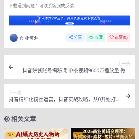
下载遇到问题？可联系客服或反馈
创业资源
分享
收藏
点赞(
0
)
上一篇
抖音赚钱账号揭秘课 单条视频9600万播放量 做一
个闷声发财的抖音号
下一篇
抖音精细化粉丝运营，抖音实战攻略，从0开始打造
爆款抖音号
相关文章
VIP
VIP