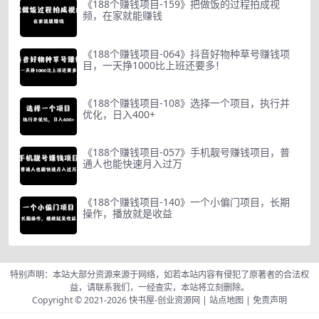
《188个赚钱项目-159》把做饭的过程拍成视
频，在家就能赚钱
《188个赚钱项目-064》抖音好物种草号赚钱项
目，一天挣1000比上班还要多！
《188个赚钱项目-108》选择一个项目，执行并
优化，日入400+
《188个赚钱项目-057》手机靓号赚钱项目，普
通人也能快速月入过万
《188个赚钱项目-140》一个小偏门项目，长期
操作，播放就是收益
特别声明：本站大部分资源来源于网络，如若本站内容有侵犯了原著者的合法权
益，请联系我们，一经查实，本站将立刻删除。
Copyright © 2021-2026
快书屋-创业资源网
|
站点地图
|
免责声明