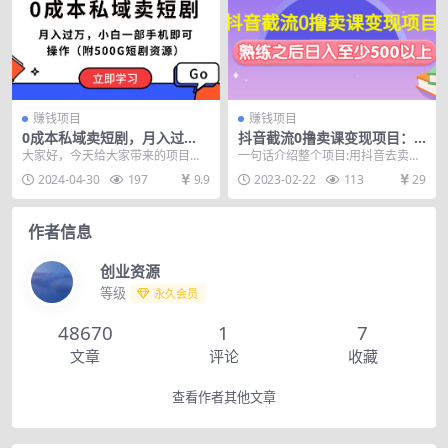
赚钱项目
赚钱项目
0成本私域卖短剧，月入过
抖音截流0撸卖课变现项目：
万，小白一部手机即可操作
这个玩法熟练之后日入至少50
大家好，今天给大家带来的项目是
一句话介绍整个项目:用抖音去卖课
（附500G短剧资源）
0以上
“0成本私域卖短剧，短剧最新玩
大v下面去截流 引流到自己微信成
2024-04-30
197
9.9
2023-02-22
113
29
法，月入过万，小白一...
交。 项目资源:...
作者信息
创业资源
等级
永久会员
48670
1
7
文章
评论
收藏
查看作者其他文章