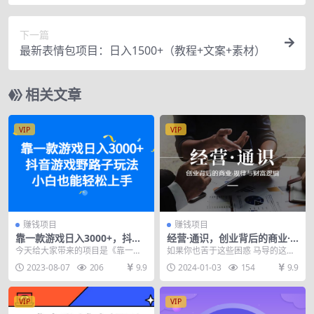
教学，任何人都能做到！
下一篇
最新表情包项目：日入1500+（教程+文案+素材）
相关文章
VIP
VIP
赚钱项目
赚钱项目
靠一款游戏日入3000+，抖音
经营·通识，创业背后的商业·
游戏野路子玩法，小白也能轻
规律与财富逻辑（10节课）
今天给大家带来的项目是《靠一款
如果你也苦于这些困惑 马导的这门
松上手
游戏日入3000+，抖音游戏野路子
创业的底层逻辑课 你一定要学 让晋
2023-08-07
206
9.9
2024-01-03
154
9.9
玩法，小白也能轻...
商传人告诉你 ...
VIP
VIP