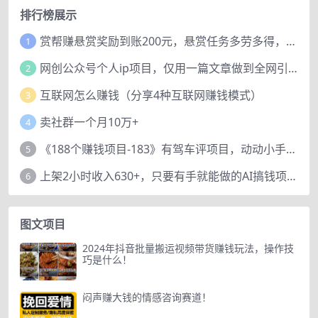
排行榜展示
赏帮赚悬赏奖励到账200元，悬赏任务多劳多得，人人可做。
1
网创公众号个人ip项目，仅用一篇文章做到全网引流！
2
互联网怎么赚钱（分享4种互联网赚钱模式）
3
卖社群一个月10万+
4
《188个赚钱项目-183》有驾车评项目，动动小手，复制粘贴赚44元！
5
上架2小时收入630+，只要有手就能做的AI搞钱项目，奶奶看完都能学会!
6
图文项目
2024年抖音批量搬运视频带货赚钱玩法，操作技
巧是什么！
闷声赚大钱的情感咨询赛道！