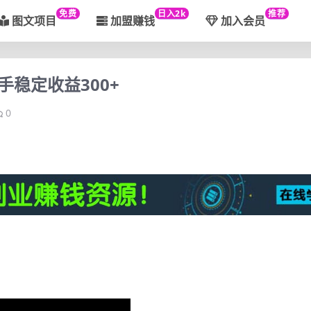
免费
日入2k
推荐
图文项目
加盟赚钱
加入会员
稳定收益300+
0