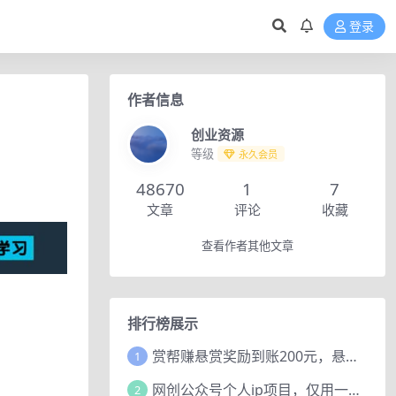
登录
作者信息
创业资源
等级
永久会员
48670
1
7
文章
评论
收藏
查看作者其他文章
排行榜展示
赏帮赚悬赏奖励到账200元，悬赏任务多劳多得，人人可做。
1
网创公众号个人ip项目，仅用一篇文章做到全网引流！
2