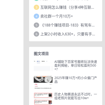
互联网怎么赚钱（分享4种互联网赚钱模式）
3
卖社群一个月10万+
4
《188个赚钱项目-183》有驾车评项目，动动小手，复制粘贴赚44元！
5
上架2小时收入630+，只要有手就能做的AI搞钱项目，奶奶看完都能学会!
6
图文项目
AI辅助下百家号搬砖玩法快速
盈利揭秘，单日轻松盈利500
+?
2025年赚10万+的小众偏门产
品
。
历史人物赛道永远不过时，一
组老照片就能写出10w+