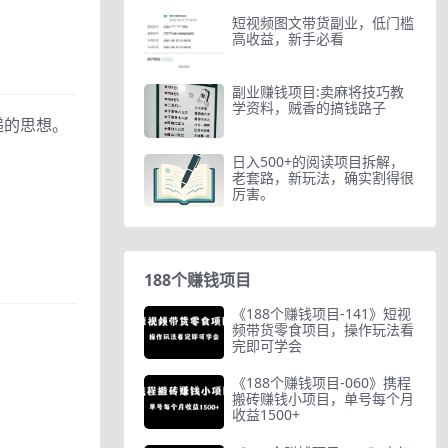
短视频图文带货副业，低门槛
高收益，新手必看
副业赚钱项目:卖麻将技巧教
学资料，贼香的搞钱路子
递的思想。
日入500+的阅读项目拆解，
老套路，新玩法，确实割得很
厉害。
188个赚钱项目
《188个赚钱项目-141》短视
频带货零食项目，操作玩法看
完即可学会
《188个赚钱项目-060》携程
搬砖赚钱小项目，单号每个月
收益1500+