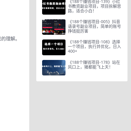
《188个赚钱项目-139》小红
书教资副业项目，项目拆解思
路，适合小白！
《188个赚钱项目-005》抖音
语录号副业项目，简单的账号
挣钱挺厉害
己的理解。
《188个赚钱项目-108》选择
一个项目，执行并优化，日入
400+
《188个赚钱项目-178》站在
风口上，猪都能飞上天！