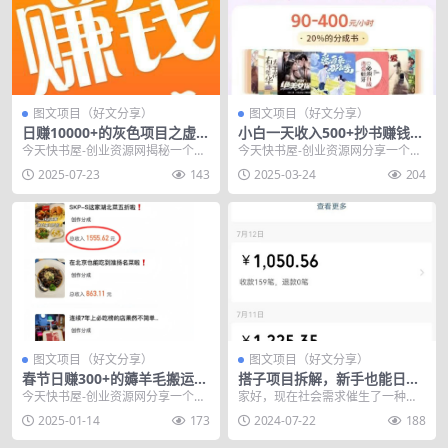
图文项目（好文分享）
图文项目（好文分享）
日赚10000+的灰色项目之虚拟
小白一天收入500+抄书赚钱副
资料捞钱
业项目
今天快书屋-创业资源网揭秘一个日
今天快书屋-创业资源网分享一个小
赚10000+的灰色项目之虚拟资料捞
白一天收入500+抄书赚钱副业项
2025-07-23
143
2025-03-24
204
钱，贪小便宜...
目，没错就是通过...
图文项目（好文分享）
图文项目（好文分享）
春节日赚300+的薅羊毛搬运项
搭子项目拆解，新手也能日入
目,人人可操作！
四位数
今天快书屋-创业资源网分享一个春
家好，现在社会需求催生了一种新
节日赚300+的薅羊毛搬运项目,人人
兴的经济模式——“同城搭子”经济。
2025-01-14
173
2024-07-22
188
可操作！利用...
今天，看看如何通...