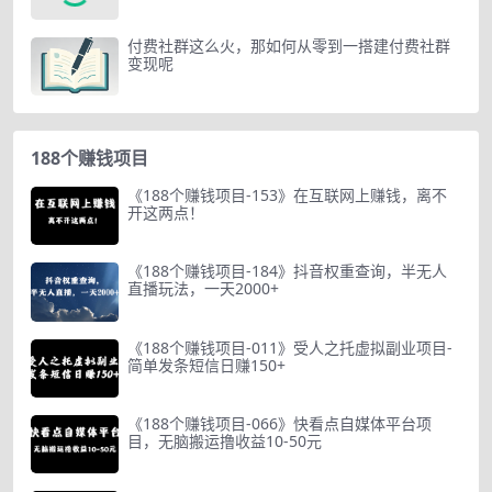
付费社群这么火，那如何从零到一搭建付费社群
变现呢
188个赚钱项目
《188个赚钱项目-153》在互联网上赚钱，离不
开这两点！
《188个赚钱项目-184》抖音权重查询，半无人
直播玩法，一天2000+
《188个赚钱项目-011》受人之托虚拟副业项目-
简单发条短信日赚150+
《188个赚钱项目-066》快看点自媒体平台项
目，无脑搬运撸收益10-50元