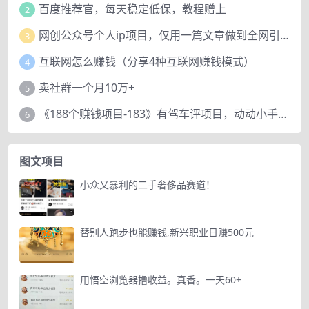
百度推荐官，每天稳定低保，教程赠上
2
网创公众号个人ip项目，仅用一篇文章做到全网引流！
3
互联网怎么赚钱（分享4种互联网赚钱模式）
4
卖社群一个月10万+
5
《188个赚钱项目-183》有驾车评项目，动动小手，复制粘贴赚44元！
6
图文项目
小众又暴利的二手奢侈品赛道！
替别人跑步也能赚钱,新兴职业日赚500元
用悟空浏览器撸收益。真香。一天60+