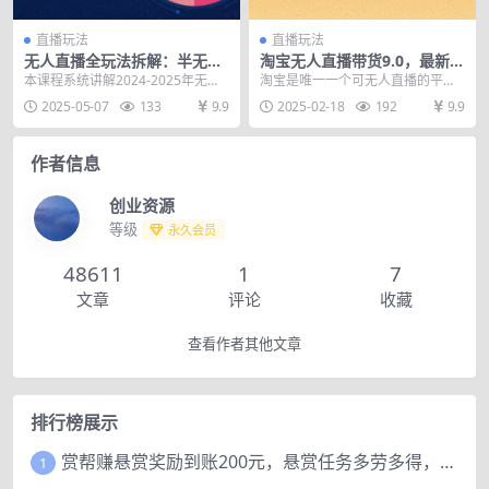
直播玩法
直播玩法
无人直播全玩法拆解：半无人/
淘宝无人直播带货9.0，最新技
AI实景/绿幕搭建，OBS技术
术，不违规，不封号，当天
本课程系统讲解2024-2025年无人
淘宝是唯一一个可无人直播的平
+自然流起号攻略
播，当天见收益…
直播全链路技术，涵盖半无人/纯无
台，红利和风口期。只要一台电脑
2025-05-07
133
9.9
2025-02-18
192
9.9
人/AI实...
即可全天开播，无需露脸...
作者信息
创业资源
等级
永久会员
48611
1
7
文章
评论
收藏
查看作者其他文章
排行榜展示
赏帮赚悬赏奖励到账200元，悬赏任务多劳多得，人人可做。
1