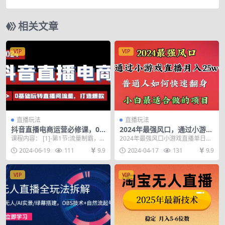
量操作单日300+
相关文章
VIP
VIP
直播玩法
直播玩法
抖音直播电商运营必修课，0
2024年最强风口，通过小游戏
基础玩转直播间流量，打造爆
直播月入25w+单日收益5000
课程内容： [1]-第1节:流量制霸，让
2024年最强风口小游戏直播单日收
款（29节）
+小白最适合做的项目
你的直播间成为焦点(上).mp4 [2]...
益5000+，一个常年可以变现的项
2024-06-19
111
9.9
2024-04-17
131
9.9
目，项目永不...
VIP
VIP