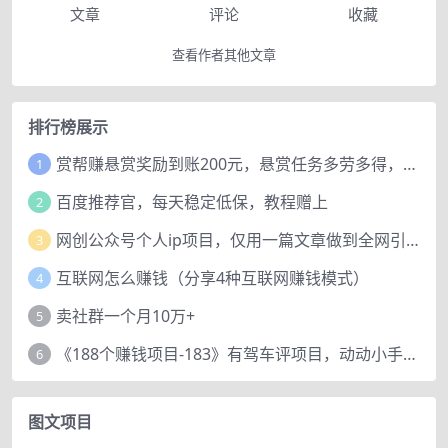
文章
评论
收藏
查看作者其他文章
排行榜展示
赏帮赚悬赏奖励到账200元，悬赏任务多劳多得，人人可做。
1
百度推荐官，每天稳定低保，教程赠上
2
网创公众号个人ip项目，仅用一篇文章做到全网引流！
3
互联网怎么赚钱（分享4种互联网赚钱模式）
4
卖社群一个月10万+
5
《188个赚钱项目-183》有驾车评项目，动动小手，复制粘贴赚44元！
6
图文项目