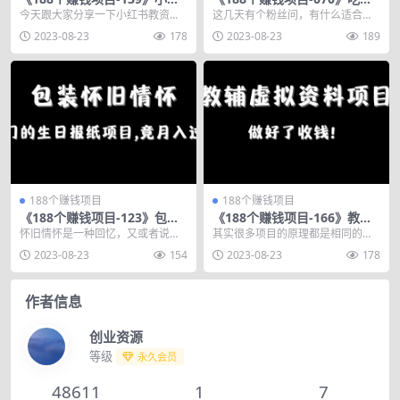
书教资副业项目，项目拆解思
量红利的赚钱项目，一个客单
今天跟大家分享一下小红书教资副
这几天有个粉丝问，有什么适合大
路，适合小白！
价800-900元
业项目的玩法思路。相信很多人都
学生操作的项目吗？ 大学生所处的
2023-08-23
178
2023-08-23
189
对小红书教资项目感兴...
阶段应该是进入社会...
188个赚钱项目
188个赚钱项目
《188个赚钱项目-123》包装
《188个赚钱项目-166》教辅
怀旧情怀，冷门的生日报纸项
虚拟资料项目，做好了收钱！
怀旧情怀是一种回忆，又或者说是
其实很多项目的原理都是相同的，
目，竟月入过万
一种老味道，比如小时候吃过的零
可以说我们做好一个项目的方法之
2023-08-23
154
2023-08-23
178
食，喝过的汽水，玩过...
后，也可以运用到另外...
作者信息
创业资源
等级
永久会员
48611
1
7