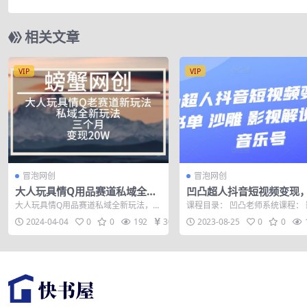
相关文章
VIP
VIP
冒泡网创
冒泡网创
大人玩具情Q用品赛道私域全新
凹凸超人抖音短视频变现
玩法，三个月变现20W，老项目
书单 沙雕 影视 解说 小程
大人玩具情Q用品赛道私域全新玩法，三
课程目录： 凹凸老师系统课程：
新思路【揭秘】
乐号
个月变现20W，老项目新思路【揭秘】
说补充2.mp4 音乐影视剪辑解说
2024-04-04
0
0
192
30
2023-08-25
0
0
大人玩...
m...