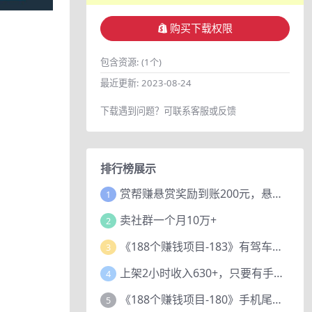
购买下载权限
包含资源:
(1个)
最近更新:
2023-08-24
下载遇到问题？可联系客服或反馈
排行榜展示
赏帮赚悬赏奖励到账200元，悬赏任务多劳多得，人人可做。
1
卖社群一个月10万+
2
《188个赚钱项目-183》有驾车评项目，动动小手，复制粘贴赚44元！
3
上架2小时收入630+，只要有手就能做的AI搞钱项目，奶奶看完都能学会!
4
《188个赚钱项目-180》手机尾号测试评分项目，短视频直播日赚200+
5