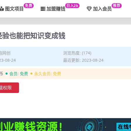
免费
日入2k
推荐
图文项目
加盟赚钱
加入会员
经验也能把知识变成钱
泡网创
浏览热度: (174)
3-08-24
最近更新: 2023-08-24
金币
会员:
免费
永久会员:
免费
载权限