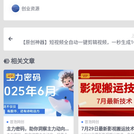
创业资源
【原创神器】短视频全自动一键剪辑视频，一秒生成1
原创视频(软件+
相关文章
VIP
VIP
冒泡网创
冒泡网创
主力密码，助你洞察主力动向，
7月29日最新影视搬运技
培养个股分析能力，精准把握买
种破百万播放