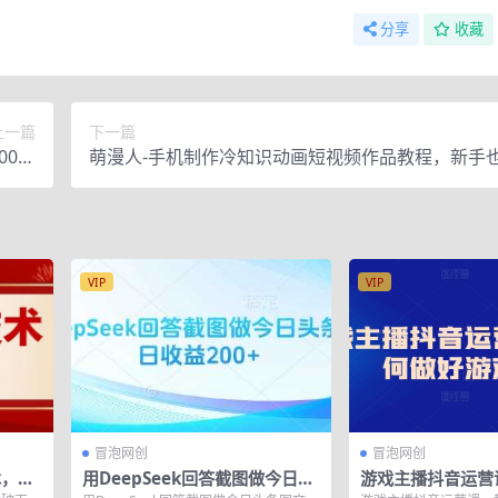
分享
收藏
上一篇
下一篇
00个
萌漫人-手机制作冷知识动画短视频作品教程，新手
视频)
作！
VIP
VIP
冒泡网创
冒泡网创
术，各
用DeepSeek回答截图做今日头
游戏主播抖音运营
条图文日收益200+
做好游戏主播