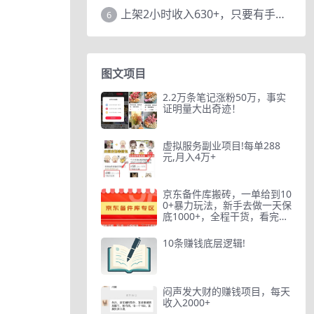
上架2小时收入630+，只要有手就能做的AI搞钱项目，奶奶看完都能学会!
6
图文项目
2.2万条笔记涨粉50万，事实
证明量大出奇迹！
虚拟服务副业项目!每单288
元,月入4万+
京东备件库搬砖，一单给到10
0+暴力玩法，新手去做一天保
底1000+，全程干货，看完
直…
10条赚钱底层逻辑!
闷声发大财的赚钱项目，每天
收入2000+