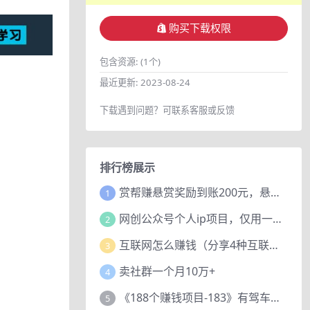
购买下载权限
包含资源:
(1个)
最近更新:
2023-08-24
下载遇到问题？可联系客服或反馈
排行榜展示
赏帮赚悬赏奖励到账200元，悬赏任务多劳多得，人人可做。
1
网创公众号个人ip项目，仅用一篇文章做到全网引流！
2
互联网怎么赚钱（分享4种互联网赚钱模式）
3
卖社群一个月10万+
4
《188个赚钱项目-183》有驾车评项目，动动小手，复制粘贴赚44元！
5