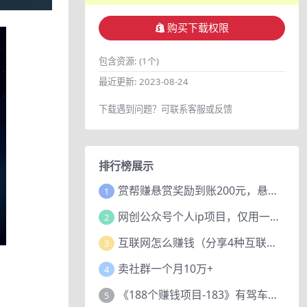
购买下载权限
包含资源:
(1个)
最近更新:
2023-08-24
下载遇到问题？可联系客服或反馈
排行榜展示
赏帮赚悬赏奖励到账200元，悬赏任务多劳多得，人人可做。
1
网创公众号个人ip项目，仅用一篇文章做到全网引流！
2
互联网怎么赚钱（分享4种互联网赚钱模式）
3
卖社群一个月10万+
4
《188个赚钱项目-183》有驾车评项目，动动小手，复制粘贴赚44元！
5