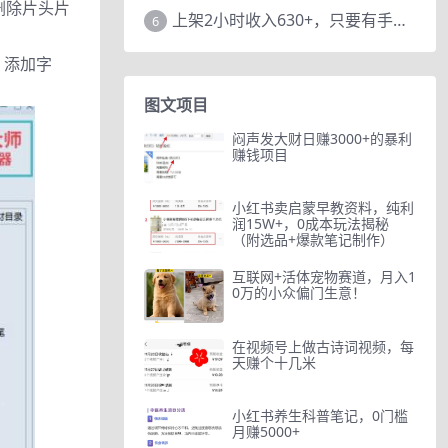
删除片头片
上架2小时收入630+，只要有手就能做的AI搞钱项目，奶奶看完都能学会!
6
、添加字
图文项目
闷声发大财日赚3000+的暴利
赚钱项目
小红书卖启蒙早教资料，纯利
润15W+，0成本玩法揭秘
（附选品+爆款笔记制作）
互联网+活体宠物赛道，月入1
0万的小众偏门生意！
在视频号上做古诗词视频，每
天赚个十几米
小红书养生科普笔记，0门槛
月赚5000+