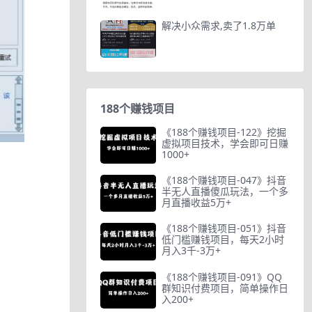
解决小众需求,卖了1.8万单
188个赚钱项目
《188个赚钱项目-122》挖掘
虚拟项目技术，学会即可日赚
1000+
《188个赚钱项目-047》抖音
半无人直播傻瓜玩法，一个多
月直播收益5万+
《188个赚钱项目-051》抖音
低门槛赚钱项目，每天2小时
月入3千-3万+
《188个赚钱项目-091》QQ
群知识付费项目，简单操作日
入200+