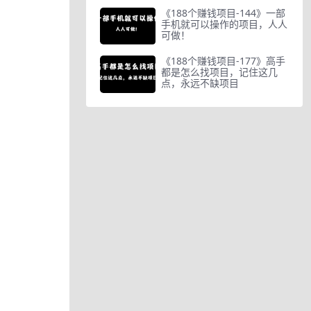
《188个赚钱项目-144》一部
手机就可以操作的项目，人人
可做！
《188个赚钱项目-177》高手
都是怎么找项目，记住这几
点，永远不缺项目