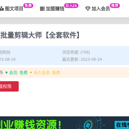
免费
日入2k
推荐
图文项目
加盟赚钱
加入会员
频批量剪辑大师【全套软件】
泡网创
浏览热度: (106)
3-08-24
最近更新: 2023-08-24
金币
会员:
免费
永久会员:
免费
载权限