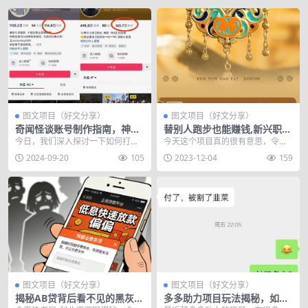
图文项目（好文分享）
图文项目（好文分享）
奇闻怪谈账号制作指南，神秘
替别人跑步也能赚钱,新兴职业
故事激发探索欲
日赚500元
今日，我们深入探讨一下如何打造
今天这个项目真的很有意思，令人
那些引人入胜的奇闻怪谈类账号。
脑洞大开。也印证了我一直以来的
2024-09-20
105
2023-12-04
159
提及密室与鬼屋，即...
观点，现在的互联网已...
图文项目（好文分享）
图文项目（好文分享）
揭秘AB贷背后看不见的黑灰色
多多助力项目玩法揭秘，如何