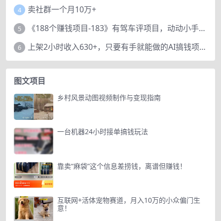
卖社群一个月10万+
4
《188个赚钱项目-183》有驾车评项目，动动小手，复制粘贴赚44元！
5
上架2小时收入630+，只要有手就能做的AI搞钱项目，奶奶看完都能学会!
6
图文项目
乡村风景动图视频制作与变现指南
一台机器24小时接单搞钱玩法
靠卖“麻袋”这个信息差捞钱，离谱但赚钱！
互联网+活体宠物赛道，月入10万的小众偏门生
意！