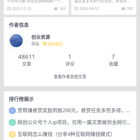
赚钱套路
避免被割？
今天快书屋-创业资源网揭秘一个AB
最近某多多助力的项目，有很多工
贷背后看不见的黑灰色赚钱套路，
作室都在招募学员，号称日入千
2025-12-25
143
2024-09-10
195
你是否经常接到贷...
元。 而且收费还不低，...
作者信息
创业资源
等级
永久会员
48611
1
7
文章
评论
收藏
查看作者其他文章
排行榜展示
赏帮赚悬赏奖励到账200元，悬赏任务多劳多得，人人可做。
1
网创公众号个人ip项目，仅用一篇文章做到全网引流！
2
互联网怎么赚钱（分享4种互联网赚钱模式）
3