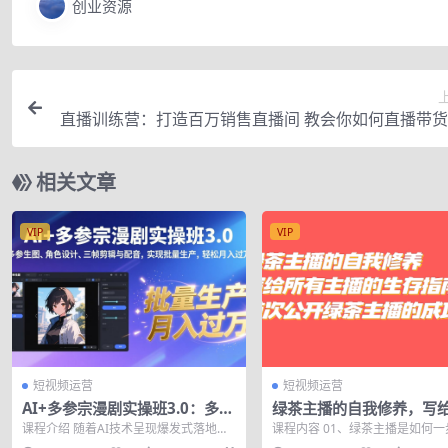
创业资源
直播训练营：打造百万销售直播间 教会你如何直播带
住直播大
相关文章
VIP
VIP
短视频运营
短视频运营
AI+多参宗漫剧实操班3.0：多参
绿茶主播的自我修养，写
生图、角色设计、三帧剪辑与配
主播的生存指南，首次公
课程介绍 随着AI技术呈现爆发式落地态
课程内容 01、绿茶主播是如何一
音，实现批量生产，轻松月入过
主播的成功秘诀
势，有一种新型内容形态叫做AI漫剧解
长起来的.mp4 02、绿茶主播维