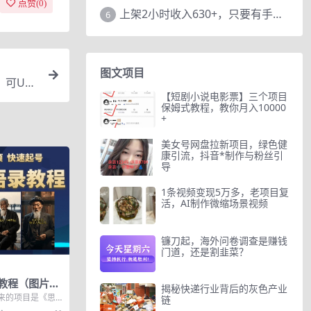
点赞(
0
)
上架2小时收入630+，只要有手就能做的AI搞钱项目，奶奶看完都能学会!
6
图文项目
，可U盘
【短剧小说电影票】三个项目
保姆式教程，教你月入10000
+
美女号网盘拉新项目，绿色健
康引流，抖音*制作与粉丝引
导
1条视频变现5万多，老项目复
活，AI制作微缩场景视频
镰刀起，海外问卷调查是赚钱
门道，还是割韭菜？
教程（图片会
揭秘快递行业背后的灰色产业
软件
来的项目是《思
链
，简单利用图片