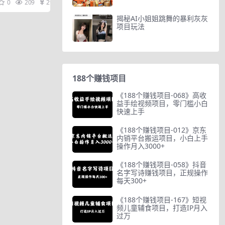
0
209
29
揭秘AI小姐姐跳舞的暴利灰灰
项目玩法
188个赚钱项目
《188个赚钱项目-068》高收
益手绘视频项目，零门槛小白
快速上手
《188个赚钱项目-012》京东
内销平台搬运项目，小白上手
操作月入3000+
《188个赚钱项目-058》抖音
名字写诗赚钱项目，正规操作
每天300+
《188个赚钱项目-167》短视
频儿童辅食项目，打造IP月入
过万