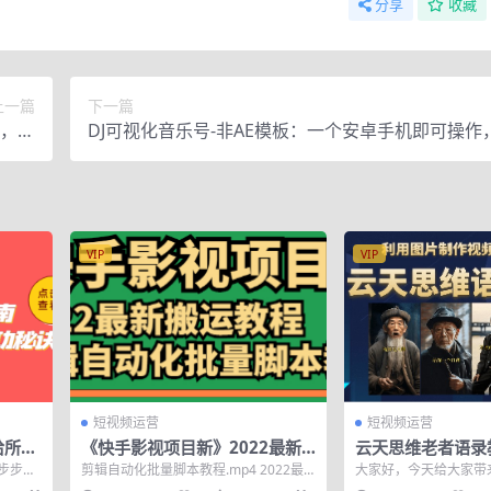
分享
收藏
上一篇
下一篇
货，抓
DJ可视化音乐号-非AE模板：一个安卓手机即可操作
风口
变现一单赚100+
VIP
VIP
短视频运营
短视频运营
给所有
《快手影视项目新》2022最新
云天思维老者语录
开绿茶
搬运教程+剪辑自动化批量脚本
说话）详细教程+
步步成
剪辑自动化批量脚本教程.mp4 2022最
大家好，今天给大家带
护大哥
新快手搬运课程.mp4
维老者图片说话教程》