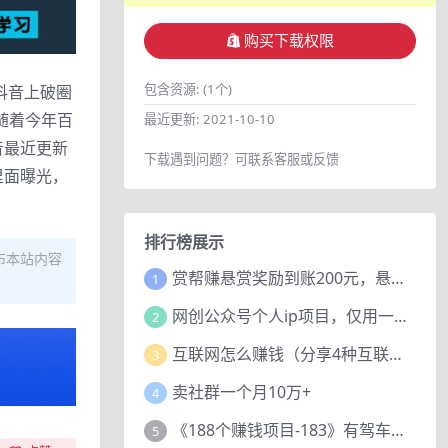
购买下载权限
包含资源:
(1个)
抖音上破圈
随着今年百
最近更新:
2021-10-10
音最近更新
下载遇到问题？可联系客服或反馈
里面曝光，
排行榜展示
布本站内容
赏帮赚悬赏奖励到账200元，悬赏任务多劳多得，人人可做。
1
网创公众号个人ip项目，仅用一篇文章做到全网引流！
2
互联网怎么赚钱（分享4种互联网赚钱模式）
3
卖社群一个月10万+
4
《188个赚钱项目-183》有驾车评项目，动动小手，复制粘贴赚44元！
5