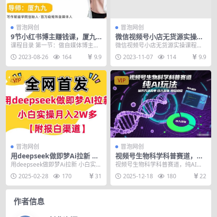
冒泡网创
冒泡网创
9节小红书博主赚钱课，厦九
微信视频号小店无货源实操课
九老师直播录制亲授，带你入
程，​不囤货·不刷单·多种运营
课程目录 第一节：做自媒体博主需
微信视频号小店无货源实操课程，​
门小红书，月入过万
方法·开店卖货全流程
要哪些软硬件条件？ 第二节：如何
不囤货·不刷单·多种运营方法·开店
2023-08-26
164
9.9
2023-11-07
114
9.9
打造个人IP？人...
卖货全流程 课...
VIP
VIP
冒泡网创
冒泡网创
用deepseek做即梦Ai拉新 小
视频号生物科学科普赛道，纯
白实操月入过W+【附报白渠
AI玩法，操作方法简单，日入
用deepseek做即梦Ai拉新 小白实操
视频号生物科学科普赛道，纯AI玩
道】
多张，项目稳定
月入过W+【附报白渠道】 即梦AI
法，操作方法简单，日入多张，项
2025-02-28
170
31
2025-12-18
180
22
抖音...
目稳定 项目介绍：...
作者信息