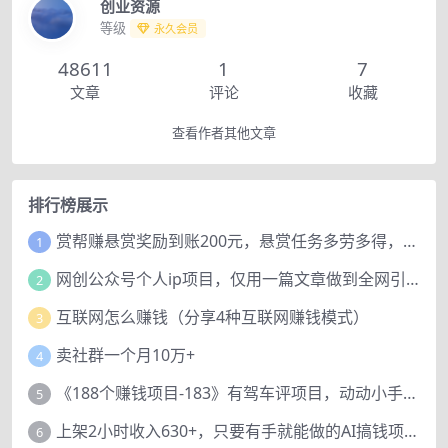
创业资源
等级
永久会员
48611
1
7
文章
评论
收藏
查看作者其他文章
排行榜展示
赏帮赚悬赏奖励到账200元，悬赏任务多劳多得，人人可做。
1
网创公众号个人ip项目，仅用一篇文章做到全网引流！
2
互联网怎么赚钱（分享4种互联网赚钱模式）
3
卖社群一个月10万+
4
《188个赚钱项目-183》有驾车评项目，动动小手，复制粘贴赚44元！
5
上架2小时收入630+，只要有手就能做的AI搞钱项目，奶奶看完都能学会!
6