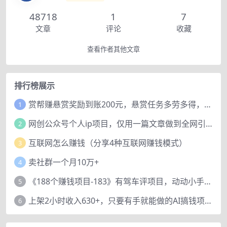
48718
1
7
文章
评论
收藏
查看作者其他文章
排行榜展示
赏帮赚悬赏奖励到账200元，悬赏任务多劳多得，人人可做。
1
网创公众号个人ip项目，仅用一篇文章做到全网引流！
2
互联网怎么赚钱（分享4种互联网赚钱模式）
3
卖社群一个月10万+
4
《188个赚钱项目-183》有驾车评项目，动动小手，复制粘贴赚44元！
5
上架2小时收入630+，只要有手就能做的AI搞钱项目，奶奶看完都能学会!
6