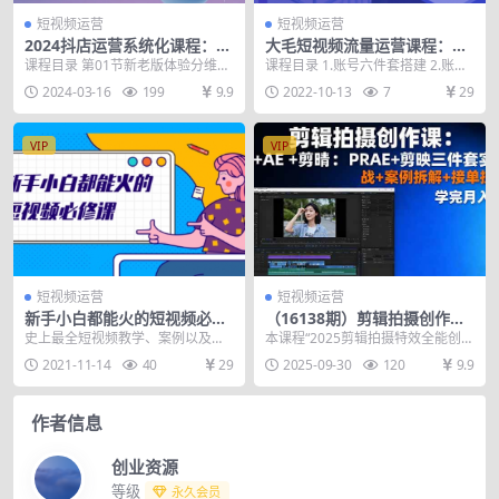
短视频运营
短视频运营
2024抖店运营系统化课程：商
大毛短视频流量运营课程：实
品卡优化 关键词搜索流量商城
体老板抖音转型课（17节-价
课程目录 第01节新老版体验分维稳
课程目录 1.账号六件套搭建 2.账号
推荐实操干货
值1980）
实操.mp4 第02节01-1新手入局抖
搭建的案例和B坑指南 3.第一天任
2024-03-16
199
9.9
2022-10-13
7
29
音电商...
务 4....
VIP
VIP
短视频运营
短视频运营
新手小白都能火的短视频必修
（16138期）剪辑拍摄创作
课，教你三天就能上热门的短
课：PR+AE+剪映三件套实战
史上最全短视频教学、案例以及变
本课程“2025剪辑拍摄特效全能创作
视频IP技术
+案例拆解+接单技巧，学完月
现体系分析，彻底解决短视频起步
课”是一个从零基础到专业水平的综
2021-11-14
40
29
2025-09-30
120
9.9
入3+
难、内容无爆点、变现...
合性视频制作...
作者信息
创业资源
等级
永久会员