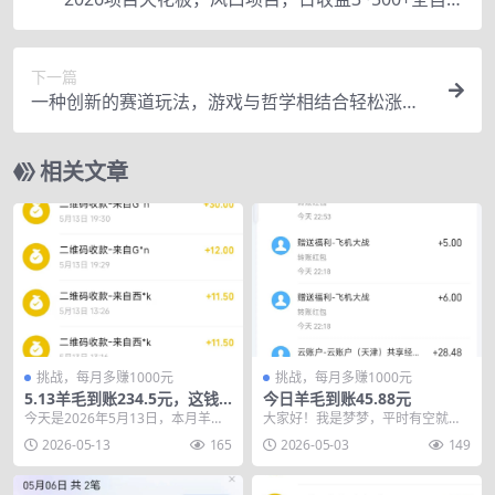
挂机，不吃配置
下一篇
一种创新的赛道玩法，游戏与哲学相结合轻松涨粉
百万，一个月搞了几十个W
相关文章
挑战，每月多赚1000元
挑战，每月多赚1000元
5.13羊毛到账234.5元，这钱
今日羊毛到账45.88元
咋这么容易挣
今天是2026年5月13日，本月羊毛
大家好！我是梦梦，平时有空就喜
目标依然是1000，本月羊毛累计到
欢薅羊毛攒钱的打工人。 今天是20
2026-05-13
165
2026-05-03
149
账611....
26年5月3日，...