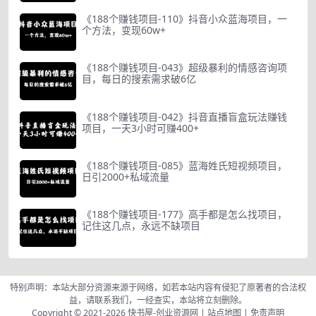
《188个赚钱项目-110》抖音小众蓝海项目，一
个方法，变现60w+
《188个赚钱项目-043》超级暴利的情感咨询项
目，每日的搜索需求破6亿
《188个赚钱项目-042》抖音直播盲盒玩法赚钱
项目，一天3小时可赚400+
《188个赚钱项目-085》蓝海姓氏短视频项目，
日引2000+私域流量
《188个赚钱项目-177》高手都是怎么找项目，
记住这几点，永远不缺项目
特别声明：本站大部分资源来源于网络，如若本站内容有侵犯了原著者的合法权
益，请联系我们，一经查实，本站将立刻删除。
Copyright © 2021-2026
快书屋-创业资源网
|
站点地图
|
免责声明