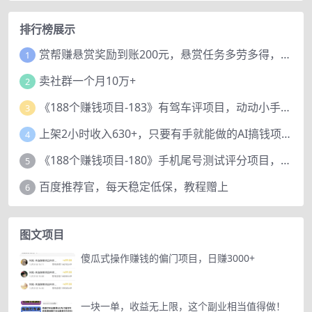
排行榜展示
赏帮赚悬赏奖励到账200元，悬赏任务多劳多得，人人可做。
1
卖社群一个月10万+
2
《188个赚钱项目-183》有驾车评项目，动动小手，复制粘贴赚44元！
3
上架2小时收入630+，只要有手就能做的AI搞钱项目，奶奶看完都能学会!
4
《188个赚钱项目-180》手机尾号测试评分项目，短视频直播日赚200+
5
百度推荐官，每天稳定低保，教程赠上
6
图文项目
傻瓜式操作赚钱的偏门项目，日赚3000+
一块一单，收益无上限，这个副业相当值得做！