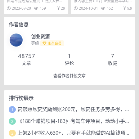
跳转，微信网址防黑，视频教
现体系拆解，全体平台流量枯
你是不是经常会遇到 1.链接太长，
该内容主要介绍了IP流量嘉年华活
程手把手教你
竭下的应对策略
不方便互相传输并且容易出错。 2.
动，强调了活动的亮点和参会嘉
2023-07-20
159
29
2024-10-31
162
9.9
要推的网址是...
宾。活动包括1000...
作者信息
创业资源
等级
永久会员
48757
1
7
文章
评论
收藏
查看作者其他文章
排行榜展示
赏帮赚悬赏奖励到账200元，悬赏任务多劳多得，人人可做。
1
《188个赚钱项目-183》有驾车评项目，动动小手，复制粘贴赚44元！
2
上架2小时收入630+，只要有手就能做的AI搞钱项目，奶奶看完都能学会!
3