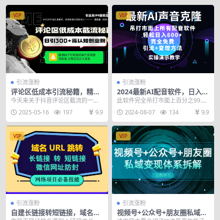
VIP
VIP
引流涨粉
引流涨粉
评论区低成本引流秘籍，精准
2024最新AI配音软件，日入6
钩子直击用户，单账号日增30
00+，碾压市面所有配音软
今天来关于抖音评论区截流的一个
此软件完全吊打市面上百分之99.9
0+创业粉，日稳…
件，完全免费
25 年最新的方法。那么看过我课程
的配音软件，做自媒体必备，目前A
2025-05-16
197
9.9
2024-08-07
134
9.9
的人应该都知道...
I领域市场巨大...
VIP
VIP
引流涨粉
引流涨粉
自建长链接转短链接，域名url
视频号+公众号+朋友圈私域变