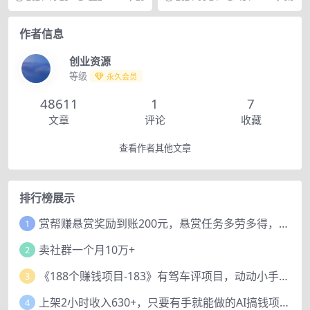
粉等等） 很多人不了...
全行业可用，自动引流...
作者信息
创业资源
等级
永久会员
48611
1
7
文章
评论
收藏
查看作者其他文章
排行榜展示
赏帮赚悬赏奖励到账200元，悬赏任务多劳多得，人人可做。
1
卖社群一个月10万+
2
《188个赚钱项目-183》有驾车评项目，动动小手，复制粘贴赚44元！
3
上架2小时收入630+，只要有手就能做的AI搞钱项目，奶奶看完都能学会!
4