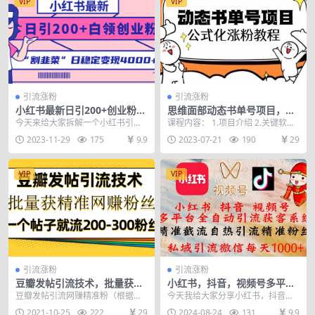
VIP
VIP
引流涨粉
引流涨粉
小红书最新日引200+创业粉”
思维面部动态书单号项目，保
割韭菜“日稳定变现4000+实操
姆级教学，轻松涨粉10w+
今天来给大家拆解一个小红书引流
课程内容： 1.项目介绍 2.关键软件
教程！
白领创业粉的教程，小红书上引流
安装教学 3.三步教你轻松获取素材
2023-11-29
175
9.9
2023-07-21
190
29
的粉质量是非常高的，...
4.脸...
VIP
VIP
引流涨粉
引流涨粉
豆瓣发帖引流技术，批量获精
小红书，抖音，视频号多平台
准网赚粉丝，一个帖子就流20
全自动引流获客系统 精准截流
豆瓣发帖引流网赚精准粉（根据你
今天我给大家分享小红书，抖音，
0-300粉丝
自热引流精准…
的话术，还可以引流宝妈粉、兼职
视频号全自动引流截流自热玩法，
2021-10-25
222
29
2024-08-24
131
9.9