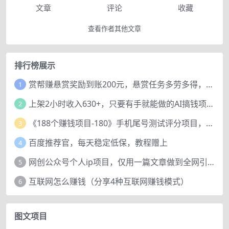
文章
评论
收藏
查看作者其他文章
排行榜展示
赏帮赚悬赏奖励到账200元，悬赏任务多劳多得，人人可做。
1
上架2小时收入630+，只要有手就能做的AI搞钱项目，奶奶看完都能学会!
2
《188个赚钱项目-180》手机尾号测试评分项目，短视频直播日赚200+
3
百度推荐官，每天稳定低保，教程赠上
4
网创公众号个人ip项目，仅用一篇文章做到全网引流！
5
互联网怎么赚钱（分享4种互联网赚钱模式）
6
图文项目