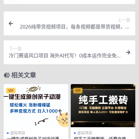
上一篇
2026纯带货视频项目，每条视频都是带货视频，新
手也能从0开单到持续变现
下一篇
冷门赛道风口项目 海外AI代写！0成本运作完全免
费！当天注册当天接单，接单接到手抽筋，无脑…
相关文章
VIP
VIP
虚拟项目
虚拟项目
一键生成原创亲子对话动漫 单
纯手工无脑搬砖，话费充值挣