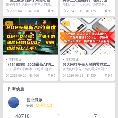
视频破千万播放 多种变现方式
佣金，日赚200+长期稳定
亲子教育对话是一个非常大的流量
项目介绍： 大家好，我是杰哥，今
日入1000+
集中地，这类赛道，非常的具有教
天给大家分享一个我亲身参与并持
2025-04-02
200
9.9
2024-11-19
175
9.9
培作用，对标的用户就...
续盈利的项目——纯...
VIP
VIP
虚拟项目
虚拟项目
（15163期）2025最新AI钓鱼
各大网红争先入局的零成本副
术：0粉丝0经验，一部手机就
业，单账号日赚 300 以上，多
2025最新AI钓鱼术：0粉丝0经验，
各大网红争先入局的零成本副业，
能开启自动赚钱模式！
号矩阵可放大，模式合规长久
一部手机就能开启自动赚钱模式！
单账号保底日赚 300 以上，多号矩
2025-06-20
166
9.9
2026-06-28
135
9.9
稳定！
1.项目介...
阵可放大，模式...
作者信息
创业资源
等级
永久会员
48718
1
7