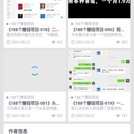
188个赚钱项目
188个赚钱项目
《188个赚钱项目-018》二手
《188个赚钱项目-095》短视
图书搬运副业赚钱，每天操作
频带货合拍玩法，适用各种赛
著名的高尔基先生说过：“书籍是人
今天跟大家分享一个短视频带货很
2小时收益300+
道，一个月1.9万单
类进步的阶梯。” 不论在什么时候，
厉害的一个账号，你绝对想不到，
2023-08-22
432
2023-08-23
203
什么地方。读书...
一个单品可以一个月出...
188个赚钱项目
188个赚钱项目
《188个赚钱项目-081》头条
《188个赚钱项目-019》一个
音频搬砖项目，日收益200-30
人即可操作的副业赚钱项目，
今天跟大家分享一个头条音频搬砖
前几天在别人的社群了里看到有人
0元
转阅项目一天赚100+，只需一
项目。 简单来说，就是通过喜马拉
在问关于这个赚钱项目的，恰好最
2023-08-23
247
2023-08-22
137
部手机
雅等各类FM音频平...
近也有看到过这个赚钱...
作者信息