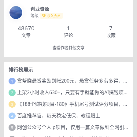
创业资源
等级
永久会员
48670
1
7
文章
评论
收藏
查看作者其他文章
排行榜展示
赏帮赚悬赏奖励到账200元，悬赏任务多劳多得，人人可做。
1
上架2小时收入630+，只要有手就能做的AI搞钱项目，奶奶看完都能学会!
2
《188个赚钱项目-180》手机尾号测试评分项目，短视频直播日赚200+
3
百度推荐官，每天稳定低保，教程赠上
4
网创公众号个人ip项目，仅用一篇文章做到全网引流！
5