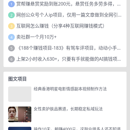
赏帮赚悬赏奖励到账200元，悬赏任务多劳多得，人人可做。
1
网创公众号个人ip项目，仅用一篇文章做到全网引流！
2
互联网怎么赚钱（分享4种互联网赚钱模式）
3
卖社群一个月10万+
4
《188个赚钱项目-183》有驾车评项目，动动小手，复制粘贴赚44元！
5
上架2小时收入630+，只要有手就能做的AI搞钱项目，奶奶看完都能学会!
6
图文项目
经典香港明星电影情感副本视频制作方法
女性卖护肤品赛道，长期稳定私域玩法
操作10天，躺赚4000元，这副业很多人还不知道