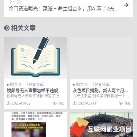
下一篇
冷门赛道曝光：菜谱 + 养生组合拳，用AI写了7天，
变现1000+
相关文章
图文项目（好文分享）
图文项目（好文分享）
视频号无人直播怎样不违规
灰色项目揭秘，新人两个月赚
50万背后套路！
视频号无人亲测不被抬 研究了很久
今天快书屋-创业资源网揭秘一个灰
终于研究明白是咋回事了 很多人说
色项目，新人两个月赚50万背后套
2026-04-06
165
2024-05-11
168
素材去重 音频去...
路！一个名为&l...