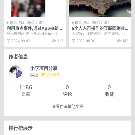
图文项目（好文分享）
图文项目（好文分享）
利用热点事件,通过App拉新变
6个人人可操作的互联网副业
现日赚千元！
项目
今天快书屋-创业资源网分享一个利
大家好，我是钱幕。时光如梭，兔
用热点事件,通过App拉新变现日赚
年已过去三分之一，如果你还在找
2024-09-02
113
2023-08-30
142
千元！在互联网...
项目，请先停一停，听...
作者信息
小李项目分享
等级
永久会员
1186
0
0
文章
评论
收藏
查看作者其他文章
排行榜展示