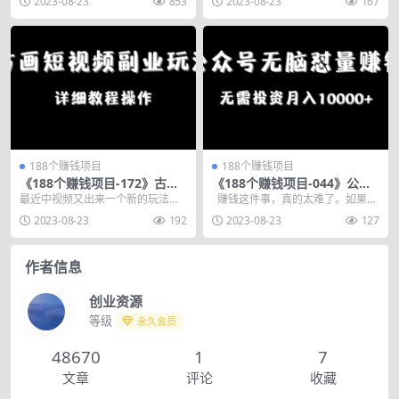
2023-08-23
853
2023-08-23
167
一句话都几乎是，怎么做...
就会错过很多搞钱的项...
188个赚钱项目
188个赚钱项目
《188个赚钱项目-172》古画
《188个赚钱项目-044》公众
短视频副业玩法，详细教程操
号无脑怼量赚钱项目，月入10
最近中视频又出来一个新的玩法，
赚钱这件事，真的太难了。如果说
作
000+无需投资
就是古画风格的动画。虽然说是动
赚钱是一件很简单的事情，那么贫
2023-08-23
192
2023-08-23
127
画，其实就是一张照片...
富差距...
作者信息
创业资源
等级
永久会员
48670
1
7
文章
评论
收藏