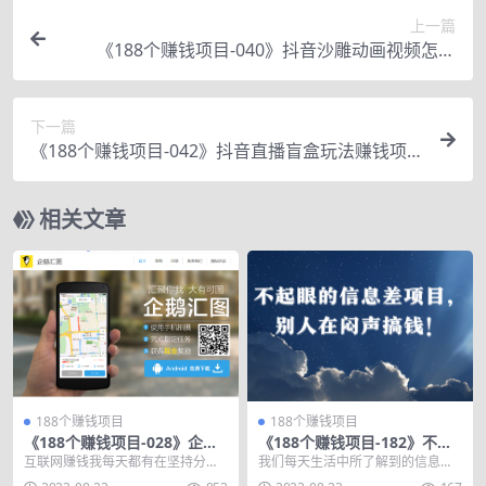
上一篇
《188个赚钱项目-040》抖音沙雕动画视频怎么
做？手把手教你，一年净赚100万+
下一篇
《188个赚钱项目-042》抖音直播盲盒玩法赚钱项
目，一天3小时可赚400+
相关文章
188个赚钱项目
188个赚钱项目
《188个赚钱项目-028》企鹅
《188个赚钱项目-182》不起
汇图副业赚钱项目，小项目一
眼的信息差项目，别人在闷声
互联网赚钱我每天都有在坚持分
我们每天生活中所了解到的信息，
天走路也能赚100+
搞钱！
享，但是还是有很多人，上来得第
如果你的商业嗅觉不够敏锐的话，