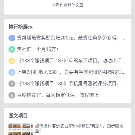
查看作者其他文章
排行榜展示
赏帮赚悬赏奖励到账200元，悬赏任务多劳多得，人人可做。
1
卖社群一个月10万+
2
《188个赚钱项目-183》有驾车评项目，动动小手，复制粘贴赚44元！
3
上架2小时收入630+，只要有手就能做的AI搞钱项目，奶奶看完都能学会!
4
《188个赚钱项目-180》手机尾号测试评分项目，短视频直播日赚200+
5
百度推荐官，每天稳定低保，教程赠上
6
图文项目
如何操作非洲农业解说视频玩转国内，四步赚收
益！