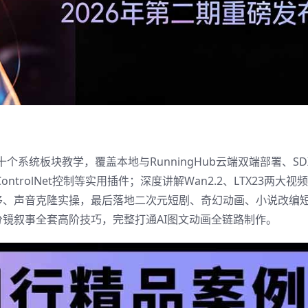
个系统板块教学，覆盖本地与RunningHub云端双端部署、SDXL/
ntrolNet控制等实用插件；深度讲解Wan2.2、LTX23两大视
移、声音克隆实操，最后落地二次元短剧、奇幻动画、小说改编
镜叙事全套高阶技巧，完整打通AI图文动画全链路制作。