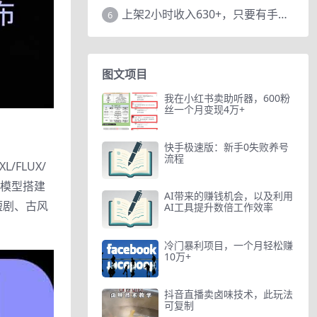
上架2小时收入630+，只要有手就能做的AI搞钱项目，奶奶看完都能学会!
6
图文项目
我在小红书卖助听器，600粉
丝一个月变现4万+
快手极速版：新手0失败养号
流程
FLUX/
频模型搭建
AI带来的赚钱机会，以及利用
短剧、古风
AI工具提升数倍工作效率
冷门暴利项目，一个月轻松赚
10万+
抖音直播卖卤味技术，此玩法
可复制