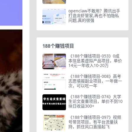
openclaw不敢用？腾讯出手
打造龙虾管家,再也不怕隐私
问题,真的很强
188个赚钱项目
《188个赚钱项目-053》0成
本信息差虚拟产品项目，单价
14元一年收入10-20万
《188个赚钱项目-008》高考
志愿填报副业项目，一年做一
次，可以吃一年
《188个赚钱项目-074》大学
生论文查重项目，单价不到10
块日收益300+
《188个赚钱项目-097》视频
号带货项目，有平台流量扶
持，抓住风口直接起飞