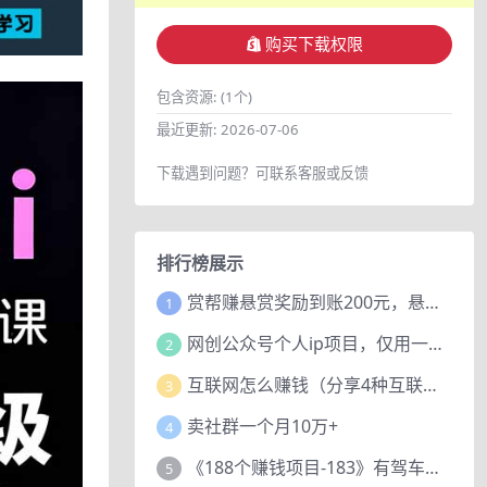
购买下载权限
包含资源:
(1个)
最近更新:
2026-07-06
下载遇到问题？可联系客服或反馈
排行榜展示
赏帮赚悬赏奖励到账200元，悬赏任务多劳多得，人人可做。
1
网创公众号个人ip项目，仅用一篇文章做到全网引流！
2
互联网怎么赚钱（分享4种互联网赚钱模式）
3
卖社群一个月10万+
4
《188个赚钱项目-183》有驾车评项目，动动小手，复制粘贴赚44元！
5