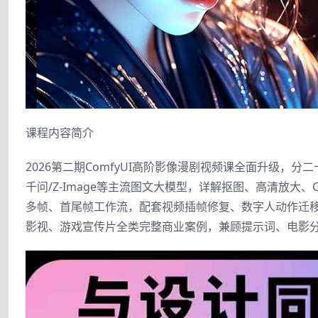
课程内容简介
2026第二期ComfyUI高阶影像漫剧视频课全面升级，分二十
千问/Z-Image等主流图文大模型，详解抠图、高清放大、Co
多帧、首尾帧工作流，配套视频插帧修复、数字人动作迁
影视、游戏宣传片全类完整商业案例，兼顾提示词、电影分