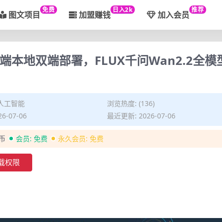
免费
日入2k
推荐
图文项目
加盟赚钱
加入会员
，云端本地双端部署，FLUX千问Wan2.2全
I人工智能
浏览热度: (136)
6-07-06
最近更新: 2026-07-06
金币
会员:
免费
永久会员:
免费
载权限