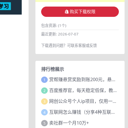
购买下载权限
包含资源:
(1个)
最近更新:
2026-07-07
下载遇到问题？可联系客服或反馈
排行榜展示
赏帮赚悬赏奖励到账200元，悬赏任务多劳多得，人人可做。
1
百度推荐官，每天稳定低保，教程赠上
2
网创公众号个人ip项目，仅用一篇文章做到全网引流！
3
互联网怎么赚钱（分享4种互联网赚钱模式）
4
卖社群一个月10万+
5