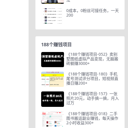
0成本，0粉丝可接任务，一天
200
188个赚钱项目
《188个赚钱项目-052》卖别
墅图纸虚拟产品变现，无脑搬
砖躺赚3000+
《188个赚钱项目-180》手机
尾号测试评分项目，短视频直
播日赚200+
《188个赚钱项目-157》一张
照片20元，动手搞一搞，月入
过万
《188个赚钱项目-018》二手
图书搬运副业赚钱，每天操作
2小时收益300+