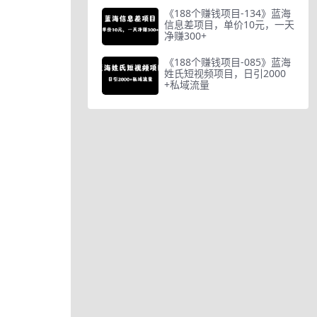
《188个赚钱项目-134》蓝海
信息差项目，单价10元，一天
净赚300+
《188个赚钱项目-085》蓝海
姓氏短视频项目，日引2000
+私域流量