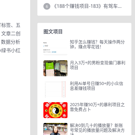
《188个赚钱项目-183》有驾车评项目，动动小手，复制粘贴赚44元！
6
打标签、五
图文项目
、文章二创
、数据分析
知乎怎么赚钱？每天操作两分
钟，赚点零花钱！
小绿书小红
月入3万+的男粉变现偏门暴利
项目
利用Ai单号日赚50+的小众信
息差赚钱项目
2025年赚50万+的暴利项目之
靠免费占卜
解决0到几十的播放量？新账
号常见的播放量问题及解决方
法