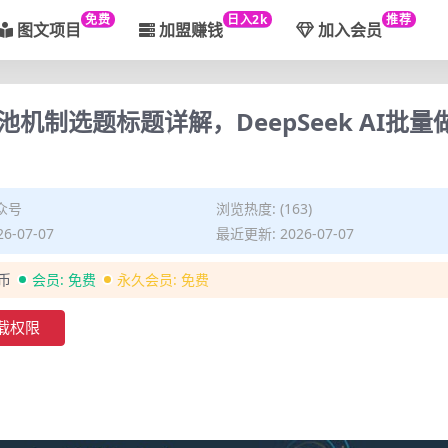
免费
日入2k
推荐
图文项目
加盟赚钱
加入会员
制选题标题详解，DeepSeek AI批量
众号
浏览热度: (163)
6-07-07
最近更新: 2026-07-07
金币
会员:
免费
永久会员:
免费
载权限