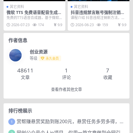
其它资料
其它资料
微软 TTS 免费语音配音生成
抖音违规禁言账号强制注销新
器，完全免费，支持多语音、
方法，更新于26.6.23，有需要
免费的TTS语音合成器，基于微软E
课程介绍 抖音违规注销新方法，更
多音色选择，Windows系统
自行测试
dge在线语音接口实现的高品质TTS
新于26.6.23，各位自行测试。不是
2026-07-23
174
9.9
2026-06-23
159
9.9
专用 TTS语音合成器
语音合成。...
百分百 和...
作者信息
创业资源
等级
永久会员
48611
1
7
文章
评论
收藏
查看作者其他文章
排行榜展示
赏帮赚悬赏奖励到账200元，悬赏任务多劳多得，人人可做。
1
网创公众号个人ip项目，仅用一篇文章做到全网引流！
2