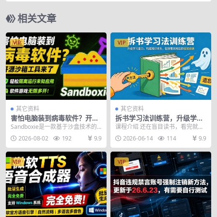
拉满
相关文章
VIP
VIP
其它资料
其它资料
害怕电脑装到病毒软件？开源
拆书学习法训练营，升级学习
沙箱工具来了，轻松隔离运行
能力，构建知识体系，，告别
Sandboxie是一款基于沙盒技术的
课程介绍 还在盲目读书，看完就
未知应用，还能软件游戏无限
看完就忘的低效阅读
Windows 系统隔离软件，可在虚拟
忘、无法落地，始终搭建不起属于
2026-08-02
192
9.9
2026-06-14
114
9.9
多开！Sandboxie
环...
自己的知识体系？这套...
VIP
VIP